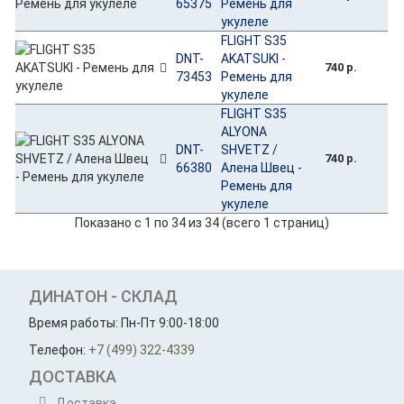
65375
Ремень для
укулеле
FLIGHT S35
DNT-
AKATSUKI -
740 р.
73453
Ремень для
укулеле
FLIGHT S35
ALYONA
DNT-
SHVETZ /
740 р.
66380
Алена Швец -
Ремень для
укулеле
Показано с 1 по 34 из 34 (всего 1 страниц)
ДИНАТОН - СКЛАД
Время работы: Пн-Пт 9:00-18:00
Телефон:
+7 (499) 322-4339
ДОСТАВКА
Доставка