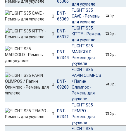
65366
для укулеле
FLIGHT S35
DNT-
CAVE - Ремень
740 р.
65369
для укулеле
FLIGHT S35
DNT-
KITTY - Ремень
740 р.
65372
для укулеле
FLIGHT S35
DNT-
MARIGOLD -
740 р.
62344
Ремень для
укулеле
FLIGHT S35
PAPIN OLIMPOS
DNT-
/ Папин
740 р.
69268
Олимпос -
Ремень для
укулеле
FLIGHT S35
DNT-
TEMPO -
740 р.
62341
Ремень для
укулеле
FLIGHT S35