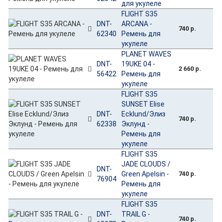
для укулеле
FLIGHT S35
DNT-
ARCANA -
740 р.
62340
Ремень для
укулеле
PLANET WAVES
DNT-
19UKE 04 -
2 660 р.
56422
Ремень для
укулеле
FLIGHT S35
SUNSET Elise
DNT-
Ecklund/Элиз
740 р.
62338
Эклунд -
Ремень для
укулеле
FLIGHT S35
JADE CLOUDS /
DNT-
Green Apelsin -
740 р.
76904
Ремень для
укулеле
FLIGHT S35
DNT-
TRAIL G -
740 р.