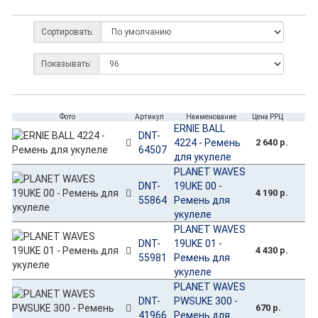
Сортировать:
Показывать:
Фото
Артикул
Наименование
Цена РРЦ
ERNIE BALL
DNT-
4224 - Ремень
2 640 р.
64507
для укулеле
PLANET WAVES
DNT-
19UKE 00 -
4 190 р.
55864
Ремень для
укулеле
PLANET WAVES
DNT-
19UKE 01 -
4 430 р.
55981
Ремень для
укулеле
PLANET WAVES
DNT-
PWSUKE 300 -
670 р.
41966
Ремень для