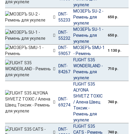
укулеле
МОЗЕРЪ SU-2 -
DNT-
Ремень для
650 р.
55233
укулеле
МОЗЕРЪ SU-1 -
DNT-
Ремень для
650 р.
55232
укулеле
DNT-
МОЗЕРЪ SMU-1
1 130 р.
59057
- Ремень
FLIGHT S35
DNT-
WONDERLAND -
710 р.
84267
Ремень для
укулеле
FLIGHT S35
ALYONA
SHVETZ TOXIC
DNT-
/ Алена Швец
740 р.
69274
Токсик -
Ремень для
укулеле
FLIGHT S35
DNT-
CATS - Ремень
740 р.