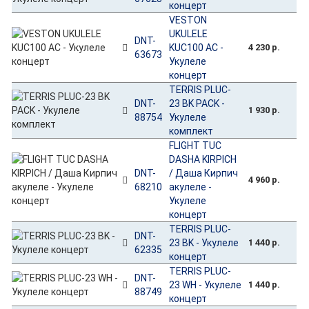
концерт
VESTON
UKULELE
DNT-
KUC100 AC -
4 230 р.
63673
Укулеле
концерт
TERRIS PLUC-
DNT-
23 BK PACK -
1 930 р.
88754
Укулеле
комплект
FLIGHT TUC
DASHA KIRPICH
DNT-
/ Даша Кирпич
4 960 р.
68210
акулеле -
Укулеле
концерт
TERRIS PLUC-
DNT-
23 BK - Укулеле
1 440 р.
62335
концерт
TERRIS PLUC-
DNT-
23 WH - Укулеле
1 440 р.
88749
концерт