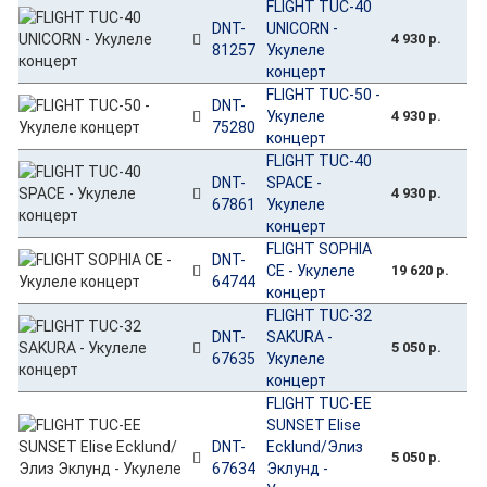
FLIGHT TUC-40
DNT-
UNICORN -
4 930 р.
81257
Укулеле
концерт
FLIGHT TUC-50 -
DNT-
Укулеле
4 930 р.
75280
концерт
FLIGHT TUC-40
DNT-
SPACE -
4 930 р.
67861
Укулеле
концерт
FLIGHT SOPHIA
DNT-
CE - Укулеле
19 620 р.
64744
концерт
FLIGHT TUC-32
DNT-
SAKURA -
5 050 р.
67635
Укулеле
концерт
FLIGHT TUC-EE
SUNSET Elise
DNT-
Ecklund/Элиз
5 050 р.
67634
Эклунд -