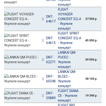
концерт
FLIGHT
VOYAGER
DNT-
CONCERT EQ-A
37 550 р.
64617
- Укулеле
концерт
FLIGHT SPIRIT
DNT-
CONCERT EQ-A
45 050 р.
64615
- Укулеле
концерт
LANIKAI QM-
DNT-
PUCEC -
39 550 р.
62271
Укулеле
концерт
LANIKAI QM-
DNT-
BLCEC -
38 150 р.
60348
Укулеле
концерт
FLIGHT DIANA
DNT-
CE - Укулеле
19 390 р.
59889
концерт
FLIGHT IRIS