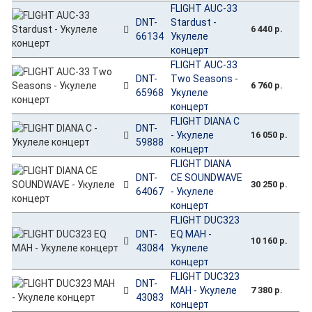
FLIGHT AUC-33
DNT-
Stardust -
6 440 р.
66134
Укулеле
концерт
FLIGHT AUC-33
DNT-
Two Seasons -
6 760 р.
65968
Укулеле
концерт
FLIGHT DIANA C
DNT-
- Укулеле
16 050 р.
59888
концерт
FLIGHT DIANA
DNT-
CE SOUNDWAVE
30 250 р.
64067
- Укулеле
концерт
FLIGHT DUC323
DNT-
EQ MAH -
10 160 р.
43084
Укулеле
концерт
FLIGHT DUC323
DNT-
MAH - Укулеле
7 380 р.
43083
концерт