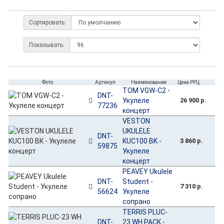
Сортировать:
Показывать:
Фото
Артикул
Наименование
Цена РРЦ
TOM VGW-C2 -
DNT-
Укулеле
26 900 р.
77236
концерт
VESTON
UKULELE
DNT-
KUC100 BK -
3 860 р.
59875
Укулеле
концерт
PEAVEY Ukulele
DNT-
Student -
7 310 р.
56624
Укулеле
сопрано
TERRIS PLUC-
DNT-
23 WH PACK -