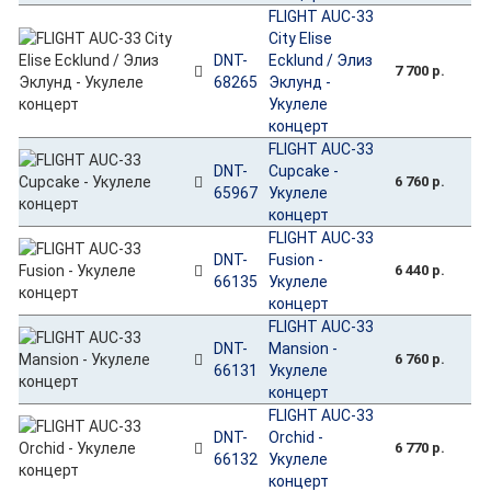
FLIGHT AUC-33
City Elise
DNT-
Ecklund / Элиз
7 700 р.
68265
Эклунд -
Укулеле
концерт
FLIGHT AUC-33
DNT-
Cupcake -
6 760 р.
65967
Укулеле
концерт
FLIGHT AUC-33
DNT-
Fusion -
6 440 р.
66135
Укулеле
концерт
FLIGHT AUC-33
DNT-
Mansion -
6 760 р.
66131
Укулеле
концерт
FLIGHT AUC-33
DNT-
Orchid -
6 770 р.
66132
Укулеле
концерт