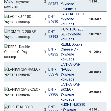
1 930 р.
88757
Укулеле
комплект
LAG TKU-110C -
DNT-
Укулеле
10 550 р.
54610
концерт
TOM TUC-200
DNT-
BE - Укулеле
10 320 р.
78193
концерт
REBEL Double
DNT-
Cheese C -
91 000 р.
64232
Укулеле
концерт
LANIKAI QM-
DNT-
NACEC -
38 150 р.
55378
Укулеле
концерт
LANIKAI QM-
DNT-
BKCEC -
39 550 р.
59906
Укулеле
концерт
FLIGHT NUC310
DNT-
- Укулеле
6 690 р.