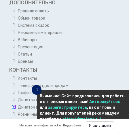
ДОПОЛНИТЕЛЬНО
Правила оплаты
Обмен товара
Система скидок
Рекламные материалы
Вебинары
Презентации
Статьи
Бренды
КОНТАКТЫ
Контакты
Телефоны отдела продаж
График работы отдела продаж
Внимание! Сайт предназначен для работы
Динатон в Telegram
с оптовыми клиентами!
Авторизуйтесь
Динатон в Max
или
зарегистрируйтесь
, как оптовый
клиент. Для покупателей рекомендуем
Розничным покупателям
перейти на
https://dynatone.ru/
opt@dynatone.ru
Я согласен
Мы используем файлы cookie
Подробнее