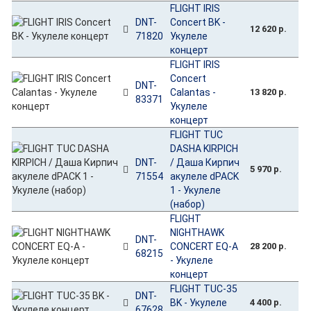
FLIGHT IRIS
DNT-
Concert BK -
12 620 р.
71820
Укулеле
концерт
FLIGHT IRIS
Concert
DNT-
Calantas -
13 820 р.
83371
Укулеле
концерт
FLIGHT TUC
DASHA KIRPICH
DNT-
/ Даша Кирпич
5 970 р.
71554
акулеле dPACK
1 - Укулеле
(набор)
FLIGHT
NIGHTHAWK
DNT-
CONCERT EQ-A
28 200 р.
68215
- Укулеле
концерт
FLIGHT TUC-35
DNT-
BK - Укулеле
4 400 р.
67628