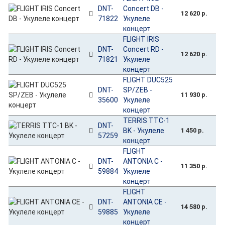
DNT-
Concert DB -
12 620 р.
71822
Укулеле
концерт
FLIGHT IRIS
DNT-
Concert RD -
12 620 р.
71821
Укулеле
концерт
FLIGHT DUC525
DNT-
SP/ZEB -
11 930 р.
35600
Укулеле
концерт
TERRIS TTC-1
DNT-
BK - Укулеле
1 450 р.
57259
концерт
FLIGHT
DNT-
ANTONIA C -
11 350 р.
59884
Укулеле
концерт
FLIGHT
DNT-
ANTONIA CE -
14 580 р.
59885
Укулеле
концерт