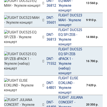
DNT-
EQ MAH -
13 560 р.
36812
Укулеле
концерт
FLIGHT DUC523
DNT-
MAH - Укулеле
9 910 р.
35601
концерт
FLIGHT DUC525
DNT-
EQ SP/ZEB -
14 860 р.
36813
Укулеле
концерт
FLIGHT DUC525
EQ SP/ZEB
DNT-
dPACK 1 -
16 700 р.
71552
Укулеле
(набор)
концерт
FLIGHT ELISE
DNT-
ECKLUND -
7 620 р.
64801
Укулеле
концерт
FLIGHT JULIANA
DNT-
CONCERT -
20 350 р.
68409
Укулеле