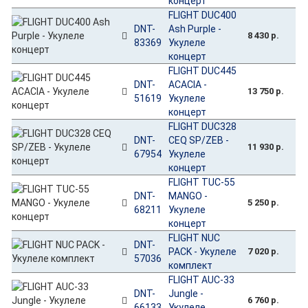
концерт
FLIGHT DUC400
DNT-
Ash Purple -
8 430 р.
83369
Укулеле
концерт
FLIGHT DUC445
DNT-
ACACIA -
13 750 р.
51619
Укулеле
концерт
FLIGHT DUC328
DNT-
CEQ SP/ZEB -
11 930 р.
67954
Укулеле
концерт
FLIGHT TUC-55
DNT-
MANGO -
5 250 р.
68211
Укулеле
концерт
FLIGHT NUC
DNT-
PACK - Укулеле
7 020 р.
57036
комплект
FLIGHT AUC-33
DNT-
Jungle -
6 760 р.
66133
Укулеле