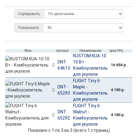
Сортировать:
Показывать:
Фото
Артикул
Наименование
Цена РРЦ
KUSTOM KUA-10
DNT-
10 Вт -
16 654 р.
64613
Комбоусилитель
для укулеле
FLIGHT Tiny 6
DNT-
Maple -
4 180 р.
65293
Комбоусилитель
для укулеле
FLIGHT Tiny 6
DNT-
Walnut -
4 180 р.
65292
Комбоусилитель
для укулеле
Показано с 1 по 3 из 3 (всего 1 страниц)