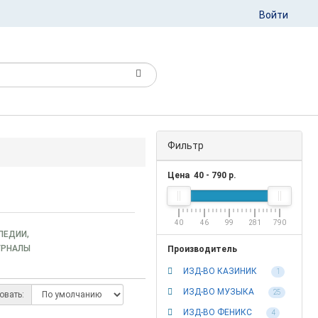
Войти
Фильтр
Цена
40
-
790
р.
40
46
99
281
790
ПЕДИИ,
УРНАЛЫ
Производитель
ИЗД-ВО КАЗИНИК
1
ИЗД-ВО МУЗЫКА
25
овать:
ИЗД-ВО ФЕНИКС
4