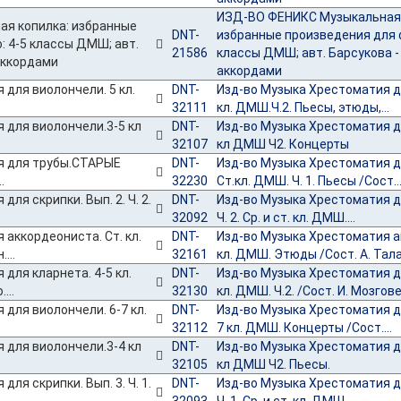
ИЗД-ВО ФЕНИКС Музыкальная 
DNT-
избранные произведения для 
21586
классы ДМШ; авт. Барсукова - 
аккордами
DNT-
Изд-во Музыка Хрестоматия д
32111
кл. ДМШ.Ч.2. Пьесы, этюды,...
DNT-
Изд-во Музыка Хрестоматия д
32107
кл ДМШ Ч2. Концерты
DNT-
Изд-во Музыка Хрестоматия 
32230
Ст.кл. ДМШ. Ч. 1. Пьесы /Сост...
DNT-
Изд-во Музыка Хрестоматия дл
32092
Ч. 2. Ср. и ст. кл. ДМШ....
DNT-
Изд-во Музыка Хрестоматия а
32161
кл. ДМШ. Этюды /Сост. А. Талак
DNT-
Изд-во Музыка Хрестоматия дл
32130
кл. ДМШ. Ч.2. /Сост. И. Мозговен
DNT-
Изд-во Музыка Хрестоматия дл
32112
7 кл. ДМШ. Концерты /Сост....
DNT-
Изд-во Музыка Хрестоматия д
32105
кл ДМШ Ч2. Пьесы.
DNT-
Изд-во Музыка Хрестоматия дл