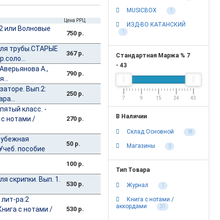
MUSICBOX
1
Цена РРЦ
ИЗД-ВО КАТАНСКИЙ
2 или Волновые
1
750 р.
для трубы.СТАРЫЕ
367 р.
Стандартная Маржа %
7
.соло...
-
43
Аверьянова А.,
790 р.
...
заторе. Вып.2:
250 р.
ра...
7
9
15
24
43
ятый класс. -
В Наличии
 с нотами /
270 р.
Склад Основной
18
рубежная
50 р.
Магазины
3
Учеб. пособие
100 р.
Тип Товара
я скрипки. Вып. 1.
530 р.
Журнал
1
лит-ра:2
Книга с нотами /
аккордами
31
Книга с нотами /
530 р.