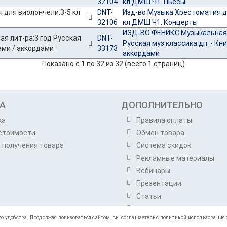
32104
кл ДМШ Ч1. Пьесы
DNT-
Изд-во Музыка Хрестоматия д
32106
кл ДМШ Ч1. Концерты
ИЗД-ВО ФЕНИКС Музыкальная 
DNT-
Русская муз.классика дп. - Кни
33173
аккордами
Показано с 1 по 32 из 32 (всего 1 страниц)
А
ДОПОЛНИТЕЛЬНО
ка
Правила оплаты
стоимости
Обмен товара
 получения товара
Система скидок
Рекламные материалы
Вебинары
Презентации
Статьи
Бренды
 удобства. Продолжая пользоваться сайтом, вы соглашаетесь с политикой использования c