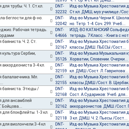
32093
Ч. 1. Ср. и ст. кл. ДМШ....
DNT-
Изд-во Музыка Хрестоматия для
32232
Ст.кл. ДМШ, муз.училище /Сост.
DNT-
Изд-во Музыка Черни К. Школа
32042
но. Тетр. 1-4. Соч. 299: Учеб....
DNT-
ИЗД-ВО КАТАНСКИЙ Сольфедж
64666
тетрадь. 7 Класс. - Книга с но
DNT-
Изд-во Музыка Хрестоматия бая
32167
классы ДМШ. ПЬЕСЫ /Сост....
DNT-
Изд-во Музыка Музыкальная к
35126
Хорватии, Словении. Очерки....
DNT-
Изд-во Музыка Хрестоматия а
32159
кл. ДМШ /Сост. Л. Гаврилова:...
DNT-
Изд-во Музыка Хрестоматия б
32155
классы ДМШ /Сост. В. Щербак..
DNT-
Изд-во Музыка Хрестоматия б
32168
Сост. А.Судариков: Учеб. для...
DNT-
Изд-во Музыка Хрестоматия 
32162
аккордеонистов. ДМШ /Сост. Г.
DNT-
Изд-во Музыка Хрестоматия д
32118
3 кл. ДМШ. Ч. 2. Пьесы /Сост....
DNT-
Изд-во Музыка Хрестоматия д