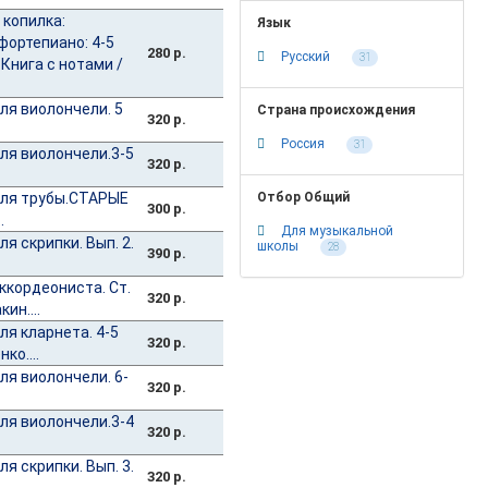
копилка:
Язык
фортепиано: 4-5
280 р.
Русский
31
Книга с нотами /
ля виолончели. 5
Страна происхождения
320 р.
Россия
31
ля виолончели.3-5
320 р.
для трубы.СТАРЫЕ
Отбор Общий
300 р.
.
Для музыкальной
я скрипки. Вып. 2.
школы
28
390 р.
ккордеониста. Ст.
320 р.
ин....
я кларнета. 4-5
320 р.
ко....
я виолончели. 6-
320 р.
ля виолончели.3-4
320 р.
я скрипки. Вып. 3.
320 р.