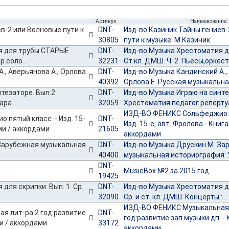
Артикул
Наименование
DNT-
Изд-во Казиник Тайны гениев-
30805
пути к музыке. М.Казиник
DNT-
Изд-во Музыка Хрестоматия 
32231
Ст.кл. ДМШ. Ч. 2. Пьесы,оркестр
DNT-
Изд-во Музыка Кандинский А., 
40392
Орлова Е. Русская музыкальная
DNT-
Изд-во Музыка Играю на синте
32059
Хрестоматия педагог.репертуа
ИЗД-ВО ФЕНИКС Сольфеджио:п
DNT-
Изд. 15-е; авт. Фролова - Книга
21605
аккордами
DNT-
Изд-во Музыка Друскин М. За
40400
музыкальная историография: 
DNT-
MusicBox №2 за 2015 год
19425
DNT-
Изд-во Музыка Хрестоматия дл
32090
Ср. и ст. кл. ДМШ. Концерты.:...
ИЗД-ВО ФЕНИКС Музыкальная 
DNT-
год:развитие зап.музыки дп. - 
33172
аккордами