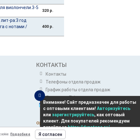
ля виолончели.3-5
320 р.
лит-ра:3 год
га с нотами /
400 р.
КОНТАКТЫ
Контакты
Телефоны отдела продаж
График работы отдела продаж
Динатон в Telegram
Внимание! Сайт предназначен для работы
Динатон в Max
с оптовыми клиентами!
Авторизуйтесь
Розничным покупателям
или
зарегистрируйтесь
, как оптовый
клиент. Для покупателей рекомендуем
opt@dynatone.ru
перейти на
https://dynatone.ru/
Я согласен
ookie.
Подробнее