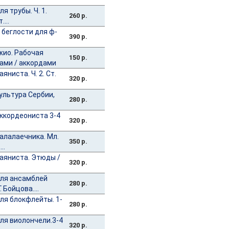
 трубы. Ч. 1.
260 р.
...
 беглости для ф-
390 р.
ио. Рабочая
150 р.
тами / аккордами
ниста. Ч. 2. Ст.
320 р.
ультура Сербии,
280 р.
ккордеониста 3-4
320 р.
алалаечника. Мл.
350 р.
..
аяниста. Этюды /
320 р.
для ансамблей
280 р.
 Бойцова....
ля блокфлейты. 1-
280 р.
ля виолончели.3-4
320 р.