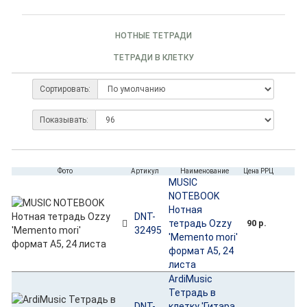
НОТНЫЕ ТЕТРАДИ
ТЕТРАДИ В КЛЕТКУ
Сортировать:
Показывать:
Фото
Артикул
Наименование
Цена РРЦ
MUSIC
NOTEBOOK
Нотная
DNT-
тетрадь Ozzy
90 р.
32495
'Memento mori'
формат А5, 24
листа
ArdiMusic
Тетрадь в
DNT-
клетку 'Гитара