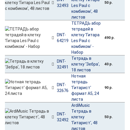
50 р.
32493
Les Paul с
комбиком', 48
листов
ТЕТРАДЬ абор
тетрадей в
DNT-
клетку 'Гитара
490 р.
64219
Les Paul с
комбиком' -
Набор
Тетрадь в
DNT-
клетку 'Зебра',
40 р.
32491
18 листов
Нотная
тетрадь
DNT-
'Гитарист'
90 р.
32676
формат А5, 24
листа
ArdiMusic
Тетрадь в
DNT-
клетку
50 р.
32492
'Гитарист', 48
листов