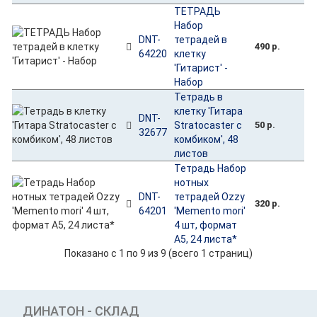
ТЕТРАДЬ
Набор
DNT-
тетрадей в
490 р.
64220
клетку
'Гитарист' -
Набор
Тетрадь в
клетку 'Гитара
DNT-
Stratocaster с
50 р.
32677
комбиком', 48
листов
Тетрадь Набор
нотных
DNT-
тетрадей Ozzy
320 р.
64201
'Memento mori'
4 шт, формат
А5, 24 листа*
Показано с 1 по 9 из 9 (всего 1 страниц)
ДИНАТОН - СКЛАД