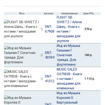
Фото
Артикул
Наименование
Цена РРЦ
FLIGHT SB-
SHVETZ / Алена
DNT-
Швец - Книга с
370 р.
67908
нотами /
аккордами для
укулеле
Изд-во Музыка
Галынин Г.
DNT-
Сонатная
180 р.
40394
триада: Для
фортепиано
MUSIC SALES
CH79838 - Книга
DNT-
с нотами /
1 110 р.
41012
аккордами для
клавишных
Изд-во Музыка
Королев О.
Виртуальный
DNT-