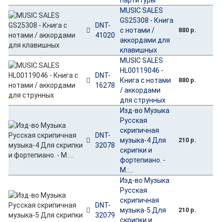
MUSIC SALES
GS25308 - Книга
DNT-
с нотами /
880 р.
41020
аккордами для
клавишных
MUSIC SALES
HL00119046 -
DNT-
Книга с нотами
880 р.
16278
/ аккордами
для струнных
Изд-во Музыка
Русская
скрипичная
DNT-
музыка-4 Для
210 р.
32078
скрипки и
фортепиано. -
М.:...
Изд-во Музыка
Русская
скрипичная
DNT-
музыка-5 Для
210 р.
32079
скрипки и