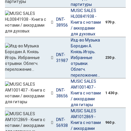
партитуры
MUSIC SALES
HL00841938 -
DNT-
Книга с нотами
970 р.
38956
/ аккордами
для духовых
Изд-во Музыка
Бородин А.
Князь Игорь.
DNT-
Избранные
230 р.
31987
отрывки.
Облегч.
переложение...
MUSIC SALES
AM1001407 -
DNT-
Книга с нотами
1 430 р.
38656
/ аккордами
для гитары
MUSIC SALES
AM1012869 -
DNT-
Книга с нотами
960 р.
56938
/ аккордами