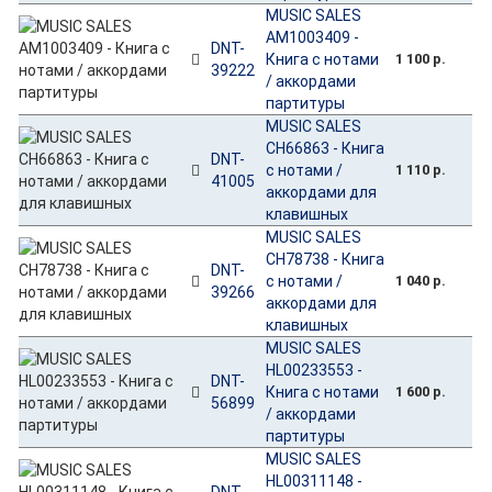
MUSIC SALES
AM1003409 -
DNT-
Книга с нотами
1 100 р.
39222
/ аккордами
партитуры
MUSIC SALES
CH66863 - Книга
DNT-
с нотами /
1 110 р.
41005
аккордами для
клавишных
MUSIC SALES
CH78738 - Книга
DNT-
с нотами /
1 040 р.
39266
аккордами для
клавишных
MUSIC SALES
HL00233553 -
DNT-
Книга с нотами
1 600 р.
56899
/ аккордами
партитуры
MUSIC SALES
HL00311148 -
DNT-