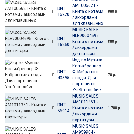
AM1006621 -
DNT-
Книга с нотами
880 р.
16220
/ аккордами
для клавишных
MUSIC SALES
HLE90004695 -
DNT-
Книга с нотами
880 р.
16250
/ аккордами
для гитары
Изд-во Музыка
Калькбреннер
DNT-
Ф. Избранные
70 р.
40395
этюды: Для
фортепиано:
Учеб. пособие...
MUSIC SALES
AM1011351 -
DNT-
Книга с нотами
1 700 р.
56914
/ аккордами
партитуры
MUSIC SALES
AM959904 -