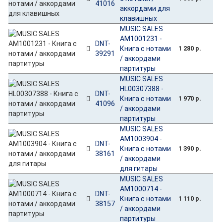
41016
аккордами для
клавишных
MUSIC SALES
AM1001231 -
DNT-
Книга с нотами
1 280 р.
39291
/ аккордами
партитуры
MUSIC SALES
HL00307388 -
DNT-
Книга с нотами
1 970 р.
41096
/ аккордами
партитуры
MUSIC SALES
AM1003904 -
DNT-
Книга с нотами
1 390 р.
38161
/ аккордами
для гитары
MUSIC SALES
AM1000714 -
DNT-
Книга с нотами
1 110 р.
38157
/ аккордами
партитуры