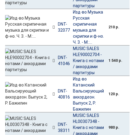
партитуры
Изд-во Музыка
Русская
DNT-
скрипичная
210 р.
32077
музыка для
скрипки и ф-но.
Ч. 3. - М.:...
MUSIC SALES
HLE90002704 -
DNT-
Книга с нотами
1 540 р.
41046
/ аккордами
партитуры
Изд-во
Катанский
DNT-
Вальсирующий
120 р.
40816
аккордеон.
Выпуск 2, Р.
Бажилин
MUSIC SALES
HL00307348 -
DNT-
Книга с нотами
980 р.
38311
/ аккордами