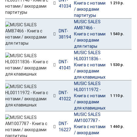
Книга с нотами
1 210 р.
41034
/ аккордами
партитуры
MUSIC SALES
AM87466 -
DNT-
Книга с нотами
1 540 р.
38194
/ аккордами
для гитары
MUSIC SALES
HL00311836 -
DNT-
Книга с нотами
1 530 р.
41041
/ аккордами
для клавишных
MUSIC SALES
HL00111972 -
DNT-
Книга с нотами
1 110 р.
41022
/ аккордами
для клавишных
MUSIC SALES
AM1007787 -
DNT-
Книга с нотами
1 460 р.
16227
/ аккордами