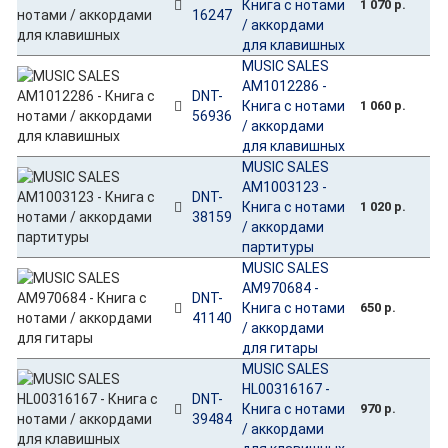
Книга с нотами
1 070 р.
16247
/ аккордами
для клавишных
MUSIC SALES
AM1012286 -
DNT-
Книга с нотами
1 060 р.
56936
/ аккордами
для клавишных
MUSIC SALES
AM1003123 -
DNT-
Книга с нотами
1 020 р.
38159
/ аккордами
партитуры
MUSIC SALES
AM970684 -
DNT-
Книга с нотами
650 р.
41140
/ аккордами
для гитары
MUSIC SALES
HL00316167 -
DNT-
Книга с нотами
970 р.
39484
/ аккордами