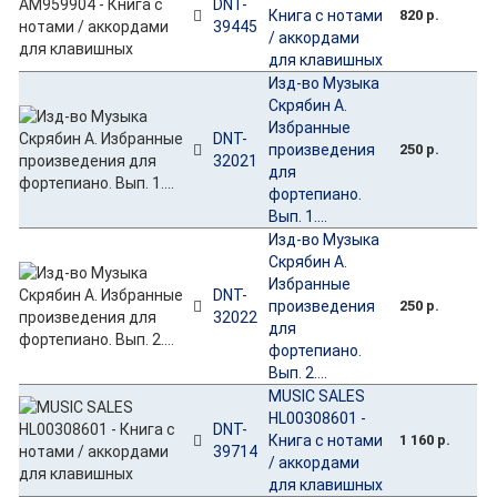
DNT-
Книга с нотами
820 р.
39445
/ аккордами
для клавишных
Изд-во Музыка
Скрябин А.
Избранные
DNT-
произведения
250 р.
32021
для
фортепиано.
Вып. 1....
Изд-во Музыка
Скрябин А.
Избранные
DNT-
произведения
250 р.
32022
для
фортепиано.
Вып. 2....
MUSIC SALES
HL00308601 -
DNT-
Книга с нотами
1 160 р.
39714
/ аккордами
для клавишных