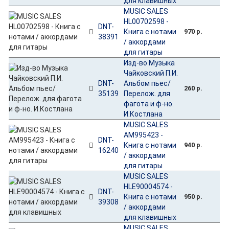
для клавишных
MUSIC SALES
HL00702598 -
DNT-
Книга с нотами
970 р.
38391
/ аккордами
для гитары
Изд-во Музыка
Чайковский П.И.
DNT-
Альбом пьес/
260 р.
35139
Перелож. для
фагота и ф-но.
И.Костлана
MUSIC SALES
AM995423 -
DNT-
Книга с нотами
940 р.
16240
/ аккордами
для гитары
MUSIC SALES
HLE90004574 -
DNT-
Книга с нотами
950 р.
39308
/ аккордами
для клавишных
MUSIC SALES