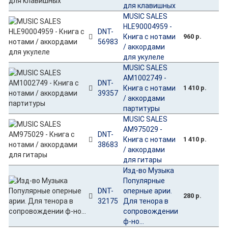
для клавишных
MUSIC SALES
HLE90004959 -
DNT-
Книга с нотами
960 р.
56983
/ аккордами
для укулеле
MUSIC SALES
AM1002749 -
DNT-
Книга с нотами
1 410 р.
39357
/ аккордами
партитуры
MUSIC SALES
AM975029 -
DNT-
Книга с нотами
1 410 р.
38683
/ аккордами
для гитары
Изд-во Музыка
Популярные
DNT-
оперные арии.
280 р.
32175
Для тенора в
сопровождении
ф-но...