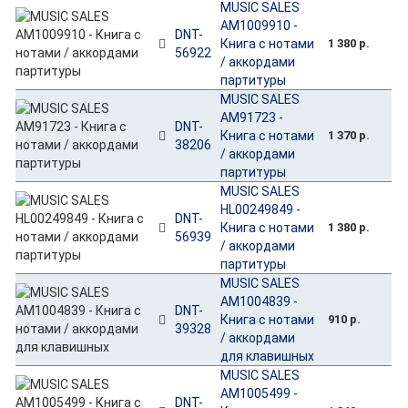
MUSIC SALES
AM1009910 -
DNT-
Книга с нотами
1 380 р.
56922
/ аккордами
партитуры
MUSIC SALES
AM91723 -
DNT-
Книга с нотами
1 370 р.
38206
/ аккордами
партитуры
MUSIC SALES
HL00249849 -
DNT-
Книга с нотами
1 380 р.
56939
/ аккордами
партитуры
MUSIC SALES
AM1004839 -
DNT-
Книга с нотами
910 р.
39328
/ аккордами
для клавишных
MUSIC SALES
AM1005499 -
DNT-