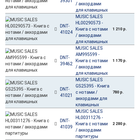
39301
/ аккордами
для клавишных
MUSIC SALES
HL00290573 -
DNT-
Книга с нотами
1 210 р.
41024
/ аккордами
для клавишных
MUSIC SALES
AM995599 -
DNT-
Книга с нотами
1 170 р.
39462
/ аккордами
для клавишных
MUSIC SALES
GS25395 - Книга
DNT-
с нотами /
780 р.
41021
аккордами для
клавишных
MUSIC SALES
HL00311276 -
DNT-
Книга с нотами
2 280 р.
41039
/ аккордами
партитуры