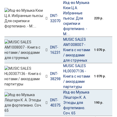
Изд-во Музыка
Кюи Ц.А.
Избранные
DNT-
пьесы: Для
220 р.
32070
скрипки и
фортепиано. -
М.:...
MUSIC SALES
AM1008007 -
DNT-
Книга с нотами
1 070 р.
16231
/ аккордами
для струнных
MUSIC SALES
HL00307136 -
DNT-
Книга с нотами
1 070 р.
38298
/ аккордами
партитуры
Изд-во Музыка
Лёшгорн К. А.
DNT-
Этюды для
190 р.
40375
фортепиано.
Соч. 65