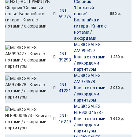
Сборник
'Снежный
DNT-
вальс'
550 р.
59775
Балалайка и
гитара - Книга с
нотами /
аккордами
MUSIC SALES
AM999427 -
DNT-
Книга с нотами
1 280 р.
39293
/ аккордами
партитуры
MUSIC SALES
AM974578 -
DNT-
Книга с нотами
2 080 р.
41231
/ аккордами
партитуры
MUSIC SALES
HLE90004673 -
DNT-
Книга с нотами
1 660 р.
16249
/ аккордами
партитуры