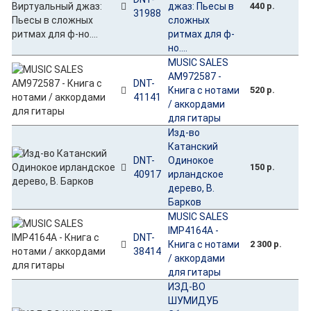
джаз: Пьесы в
440 р.
31988
сложных
ритмах для ф-
но....
MUSIC SALES
AM972587 -
DNT-
Книга с нотами
520 р.
41141
/ аккордами
для гитары
Изд-во
Катанский
DNT-
Одинокое
150 р.
40917
ирландское
дерево, B.
Барков
MUSIC SALES
IMP4164A -
DNT-
Книга с нотами
2 300 р.
38414
/ аккордами
для гитары
ИЗД-ВО
ШУМИДУБ