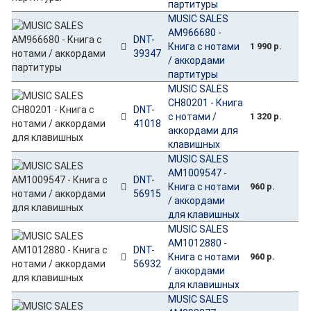
партитуры
MUSIC SALES
AM966680 -
DNT-
Книга с нотами
1 990 р.
39347
/ аккордами
партитуры
MUSIC SALES
CH80201 - Книга
DNT-
с нотами /
1 320 р.
41018
аккордами для
клавишных
MUSIC SALES
AM1009547 -
DNT-
Книга с нотами
960 р.
56915
/ аккордами
для клавишных
MUSIC SALES
AM1012880 -
DNT-
Книга с нотами
960 р.
56932
/ аккордами
для клавишных
MUSIC SALES