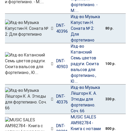
фортепиано. -
М.:...
Изд-во Музыка
Капустин Н.
DNT-
Соната № 2:
80 р.
40396
Для
фортепиано
Изд-во
Катанский
Семь цветов
DNT-
радуги. Сюита
100 р.
40903
вальсов для
фортепиано.,
Ю....
Изд-во Музыка
Лёшгорн К. А.
DNT-
Этюды для
330 р.
40376
фортепиано.
Соч. 66
MUSIC SALES
AM982784 -
DNT-
Книга с нотами
800 р.