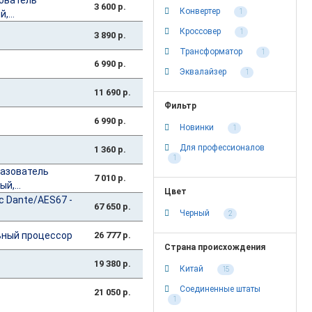
зователь
3 600 р.
Конвертер
1
,...
Кроссовер
1
3 890 р.
Трансформатор
1
6 990 р.
Эквалайзер
1
11 690 р.
Фильтр
6 990 р.
Новинки
1
Для профессионалов
1 360 р.
1
разователь
7 010 р.
й,...
Цвет
с Dante/AES67 -
67 650 р.
Черный
2
ьный процессор
26 777 р.
Страна происхождения
19 380 р.
Китай
15
Соединенные штаты
21 050 р.
1