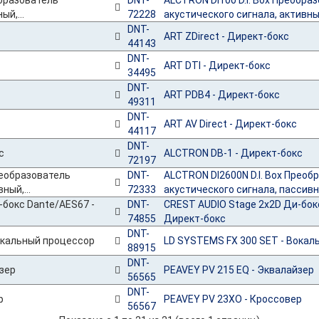
DNT-
ALCTRON DI100 D.I. Box Преобра
72228
акустического сигнала, активный
DNT-
ART ZDirect - Директ-бокс
44143
DNT-
ART DTI - Директ-бокс
34495
DNT-
ART PDB4 - Директ-бокс
49311
DNT-
ART AV Direct - Директ-бокс
44117
DNT-
ALCTRON DB-1 - Директ-бокс
72197
DNT-
ALCTRON DI2600N D.I. Box Преоб
72333
акустического сигнала, пассивны
DNT-
CREST AUDIO Stage 2x2D Ди-бок
74855
Директ-бокс
DNT-
LD SYSTEMS FX 300 SET - Вокал
88915
DNT-
PEAVEY PV 215 EQ - Эквалайзер
56565
DNT-
PEAVEY PV 23XO - Кроссовер
56567