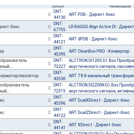
Артикул
Наименование
DNT-
ART PDB - Директ-бокс
44130
DNT-
LR BAGGS Align Active DI - Дирек
67755
DNT-
ART dPDB - Директ-бокс
44121
DNT-
ART CleanBox PRO - Конвертер
45395
DNT-
ALCTRON DI120S D.I. Box Преобр
72227
акустического сигнала, пассивны
DNT-
ART T8 8-канальный трансформ
43530
DNT-
ALCTRON DI2200N D.I. Box Преоб
72315
акустического сигнала, активный
DNT-
ART DualXDirect - Директ-бокс
45396
DNT-
ART DualZDirect - Директ-бокс
44122
DNT-
ART XDirect - Директ-бокс
44141