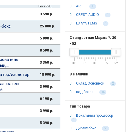
ART
Цена РРЦ
11
3 590 р.
CREST AUDIO
1
LD SYSTEMS
1
т-бокс
25 800 р.
Стандартная Маржа %
30
5 990 р.
-
52
8 590 р.
азователь
3 360 р.
30
31
33
36
52
й,...
атор/изолятор
18 990 р.
В Наличии
разователь
Склад Основной
2
3 990 р.
,...
под Заказ
14
6 190 р.
Тип Товара
3 990 р.
Вокальный процессор
1
5 390 р.
Директ-бокс
16