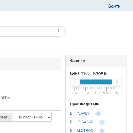
Войти
Фильтр
Цена
1360
-
67650
р.
1360
1853
6930
24381
67650
ЙЗЕРЫ
Производитель
PEAVEY
2
овать:
LR BAGGS
1
ALCTRON
5