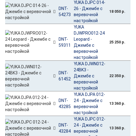
YUKA DJPC 014-
DNT-
26 - Джембе с
18 050 р.
54273
веревочной
настройкой
YUKA
DJWPRO012-24
DNT-
Leopard -
25 250 р.
59311
Джембе с
веревочной
настройкой
YUKA DJWN012-
24BK3 -
DNT-
Джембе с
22 350 р.
61452
веревочной
настройкой
YUKA DJPA 012-
DNT-
24 - Джембе с
13 360 р.
43285
веревочной
настройкой
YUKA DJPC 012-
DNT-
24 - Джембе с
13 360 р.
43284
веревочной