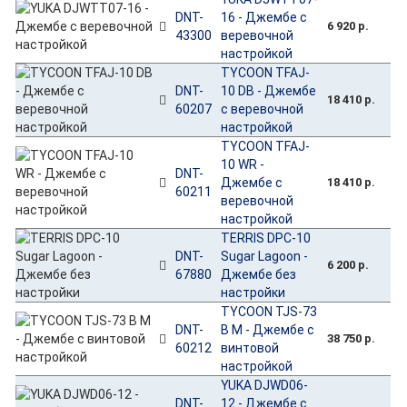
DNT-
16 - Джембе с
6 920 р.
43300
веревочной
настройкой
TYCOON TFAJ-
DNT-
10 DB - Джембе
18 410 р.
60207
с веревочной
настройкой
TYCOON TFAJ-
10 WR -
DNT-
Джембе с
18 410 р.
60211
веревочной
настройкой
TERRIS DPC-10
DNT-
Sugar Lagoon -
6 200 р.
67880
Джембе без
настройки
TYCOON TJS-73
DNT-
B M - Джембе с
38 750 р.
60212
винтовой
настройкой
YUKA DJWD06-
DNT-
12 - Джембе с