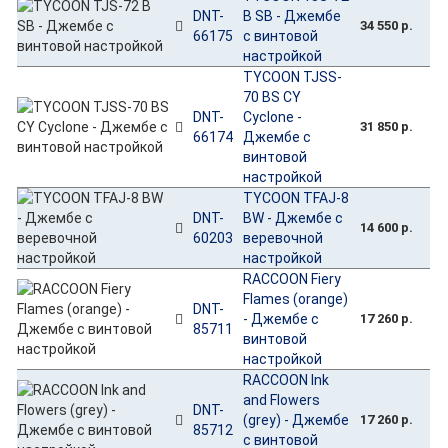
DNT-
B SB - Джембе
34 550 р.
66175
с винтовой
настройкой
TYCOON TJSS-
70 BS CY
DNT-
Cyclone -
31 850 р.
66174
Джембе с
винтовой
настройкой
TYCOON TFAJ-8
DNT-
BW - Джембе с
14 600 р.
60203
веревочной
настройкой
RACCOON Fiery
Flames (orange)
DNT-
- Джембе с
17 260 р.
85711
винтовой
настройкой
RACCOON Ink
and Flowers
DNT-
(grey) - Джембе
17 260 р.
85712
с винтовой