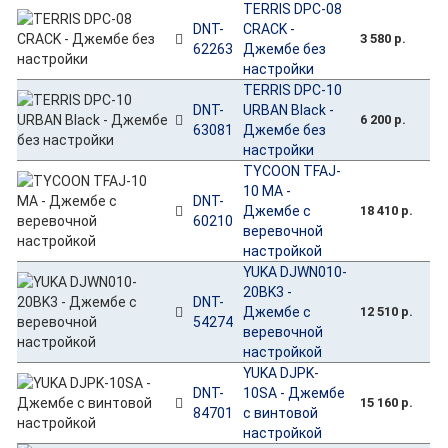
TERRIS DPC-08
DNT-
CRACK -
3 580 р.
62263
Джембе без
настройки
TERRIS DPC-10
DNT-
URBAN Black -
6 200 р.
63081
Джембе без
настройки
TYCOON TFAJ-
10 MA -
DNT-
Джембе с
18 410 р.
60210
веревочной
настройкой
YUKA DJWN010-
20BK3 -
DNT-
Джембе с
12 510 р.
54274
веревочной
настройкой
YUKA DJPK-
DNT-
10SA - Джембе
15 160 р.
84701
с винтовой
настройкой