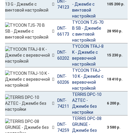
DNT-
- Джембе с
105 200 р.
74123
винтовой
настройкой
TYCOON TJS-70
DNT-
B SB - Джембе
28 950 р.
66173
с винтовой
настройкой
TYCOON TFAJ-8
DNT-
K - Джембе с
15 230 р.
60202
веревочной
настройкой
TYCOON TFAJ-
DNT-
10 K - Джембе с
18 410 р.
60206
веревочной
настройкой
TERRIS DPC-10
DNT-
AZTEC -
6 200 р.
74211
Джембе без
настройки
TERRIS DPC-08
DNT-
GRUNGE -
3 580 р.
74259
Джембе без