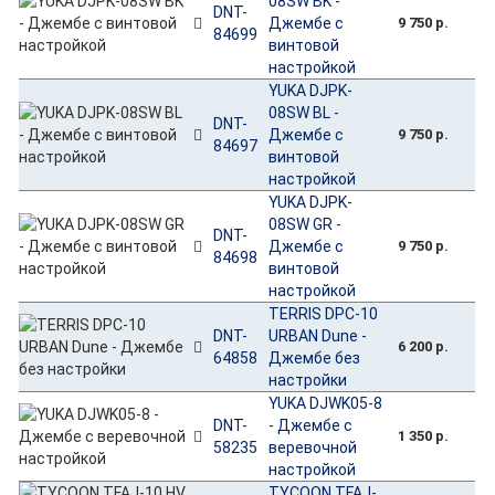
08SW BK -
DNT-
Джембе с
9 750 р.
84699
винтовой
настройкой
YUKA DJPK-
08SW BL -
DNT-
Джембе с
9 750 р.
84697
винтовой
настройкой
YUKA DJPK-
08SW GR -
DNT-
Джембе с
9 750 р.
84698
винтовой
настройкой
TERRIS DPC-10
DNT-
URBAN Dune -
6 200 р.
64858
Джембе без
настройки
YUKA DJWK05-8
DNT-
- Джембе с
1 350 р.
58235
веревочной
настройкой
TYCOON TFAJ-