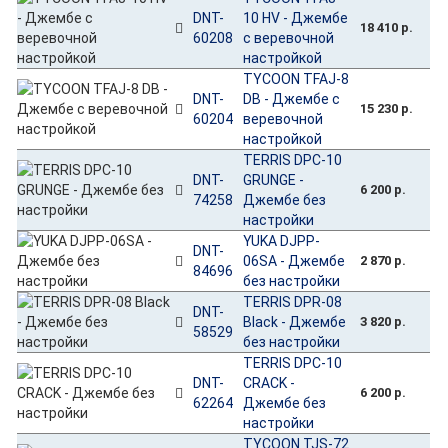
DNT-
10 HV - Джембе
18 410 р.
60208
с веревочной
настройкой
TYCOON TFAJ-8
DNT-
DB - Джембе с
15 230 р.
60204
веревочной
настройкой
TERRIS DPC-10
DNT-
GRUNGE -
6 200 р.
74258
Джембе без
настройки
YUKA DJPP-
DNT-
06SA - Джембе
2 870 р.
84696
без настройки
TERRIS DPR-08
DNT-
Black - Джембе
3 820 р.
58529
без настройки
TERRIS DPC-10
DNT-
CRACK -
6 200 р.
62264
Джембе без
настройки
TYCOON TJS-72