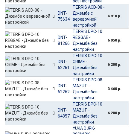
без настройки
TERRIS ACD-08 -
DNT-
Джембе с
4 910 р.
75634
веревочной
настройкой
TERRIS DPC-10
DNT-
REGGAE -
6 050 р.
81266
Джембе без
настройки
TERRIS DPC-10
DNT-
CRIME -
6 200 р.
62261
Джембе без
настройки
TERRIS DPC-08
DNT-
MAZUT -
3 460 р.
62262
Джембе без
настройки
TERRIS DPC-10
DNT-
MAZUT -
6 200 р.
64857
Джембе без
настройки
YUKA DJPK-