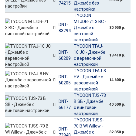
74215
Джембе без
настройки
TYCOON
MTJDR-71 3 BC -
DNT-
Джембе с
80 950 р.
83294
винтовой
настройкой
TYCOON TFAJ-
DNT-
10 JC - Джембе
18 410 р.
60209
с веревочной
настройкой
TYCOON TFAJ-8
DNT-
HV - Джембе с
14 600 р.
60205
веревочной
настройкой
TYCOON TJS-73
DNT-
B SB - Джембе
40 500 р.
66177
с винтовой
настройкой
TYCOON TJSS-
70 B WI Willow -
DNT-
Джембе с
32 350 р.
73948