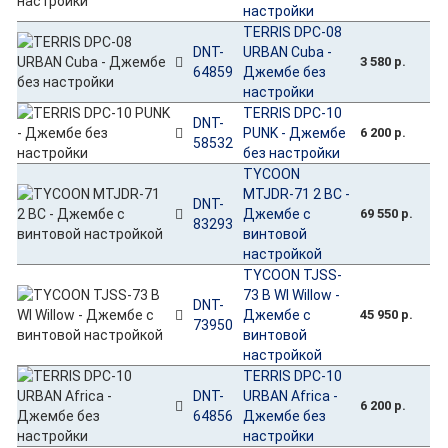
настройки
TERRIS DPC-08
DNT-
URBAN Cuba -
3 580 р.
64859
Джембе без
настройки
TERRIS DPC-10
DNT-
PUNK - Джембе
6 200 р.
58532
без настройки
TYCOON
MTJDR-71 2 BC -
DNT-
Джембе с
69 550 р.
83293
винтовой
настройкой
TYCOON TJSS-
73 B WI Willow -
DNT-
Джембе с
45 950 р.
73950
винтовой
настройкой
TERRIS DPC-10
DNT-
URBAN Africa -
6 200 р.
64856
Джембе без
настройки