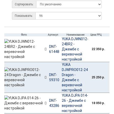
Сортировать:
Показывать:
Фото
Артикул
Наименование
Цена РРЦ
YUKA DJWN012-
24BR2 -
DNT-
Джембе с
22 350 р.
61448
веревочной
настройкой
YUKA
DJWPRO012-24
DNT-
Dragon -
25 250 р.
59310
Джембе с
веревочной
настройкой
YUKA DJPA 014-
DNT-
26 - Джембе с
18 050 р.
43286
веревочной
настройкой