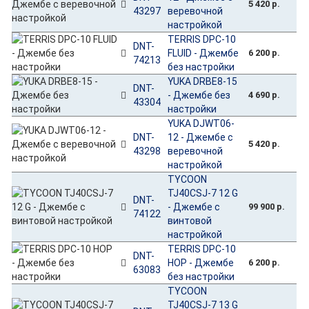
5 420 р.
43297
веревочной
настройкой
TERRIS DPC-10
DNT-
FLUID - Джембе
6 200 р.
74213
без настройки
YUKA DRBE8-15
DNT-
- Джембе без
4 690 р.
43304
настройки
YUKA DJWT06-
DNT-
12 - Джембе с
5 420 р.
43298
веревочной
настройкой
TYCOON
TJ40CSJ-7 12 G
DNT-
- Джембе с
99 900 р.
74122
винтовой
настройкой
TERRIS DPC-10
DNT-
HOP - Джембе
6 200 р.
63083
без настройки
TYCOON
TJ40CSJ-7 13 G