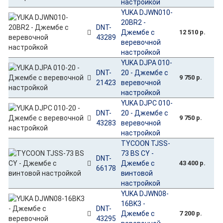
настройкой
YUKA DJWN010-
20BR2 -
DNT-
Джембе с
12 510 р.
43289
веревочной
настройкой
YUKA DJPA 010-
DNT-
20 - Джембе с
9 750 р.
21423
веревочной
настройкой
YUKA DJPC 010-
DNT-
20 - Джембе с
9 750 р.
43283
веревочной
настройкой
TYCOON TJSS-
73 BS CY -
DNT-
Джембе с
43 400 р.
66178
винтовой
настройкой
YUKA DJWN08-
16BK3 -
DNT-
Джембе с
7 200 р.
43295