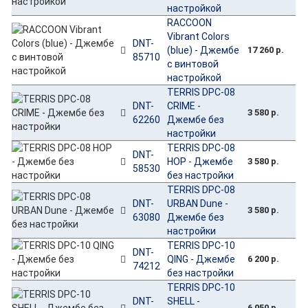
настройкой
RACCOON
Vibrant Colors
DNT-
(blue) - Джембе
17 260 р.
85710
с винтовой
настройкой
TERRIS DPC-08
DNT-
CRIME -
3 580 р.
62260
Джембе без
настройки
TERRIS DPC-08
DNT-
HOP - Джембе
3 580 р.
58530
без настройки
TERRIS DPC-08
DNT-
URBAN Dune -
3 580 р.
63080
Джембе без
настройки
TERRIS DPC-10
DNT-
QING - Джембе
6 200 р.
74212
без настройки
TERRIS DPC-10
DNT-
SHELL -
6 050 р.