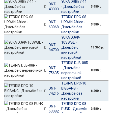
YUKA DRBE7-11
DNT-
- Джембе без
3 980 р.
43303
настройки
TERRIS DPC-08
DNT-
URBAN Africa -
3 580 р.
63068
Джембе без
настройки
YUKA DJPK-
10SWBL -
DNT-
Джембе с
13 360 р.
84700
винтовой
настройкой
TERRIS DJB-08R
DNT-
- Джембе с
8 890 р.
75635
веревочной
настройкой
TERRIS DPC-10
DNT-
BIGBANG -
6 200 р.
74216
Джембе без
настройки
TERRIS DPC-08
DNT-
PUNK - Джембе
3 580 р.
63082