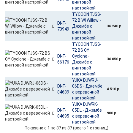
винтовой
настройкой
TYCOON TJSS-
72 B WI Willow -
DNT-
Джембе с
36 240 р.
73949
винтовой
настройкой
TYCOON TJSS-
72 BS CY
DNT-
Cyclone -
36 050 р.
66176
Джембе с
винтовой
настройкой
YUKA DJWRJ-
DNT-
06DS - Джембе
4 510 р.
84689
с веревочной
настройкой
YUKA DJWRK-
DNT-
05DL - Джембе
900 р.
84695
с веревочной
настройкой
Показано с 1 по 87 из 87 (всего 1 страниц)