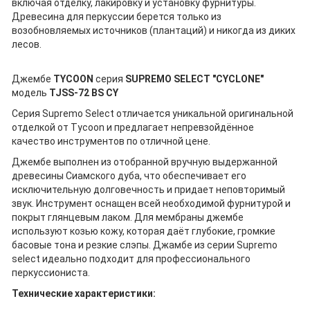
включая отделку, лакировку и установку фурнитуры.
Древесина для перкуссии берется только из
возобновляемых источников (плантаций) и никогда из диких
лесов.
Джембе
TYCOON
серия
SUPREMO SELECT "CYCLONE"
модель
TJSS-72 BS CY
Серия Supremo Select отличается уникальной оригинальной
отделкой от Tycoon и предлагает непревзойдённое
качество инструментов по отличной цене.
Джембе выполнен из отобранной вручную выдержанной
древесины Сиамского дуба, что обеспечивает его
исключительную долговечность и придает неповторимый
звук. Инструмент оснащен всей необходимой фурнитурой и
покрыт глянцевым лаком. Для мембраны джембе
используют козью кожу, которая даёт глубокие, громкие
басовые тона и резкие слэпы. Джамбе из серии Supremo
select идеально подходит для профессионального
перкуссиониста.
Технические характеристики: