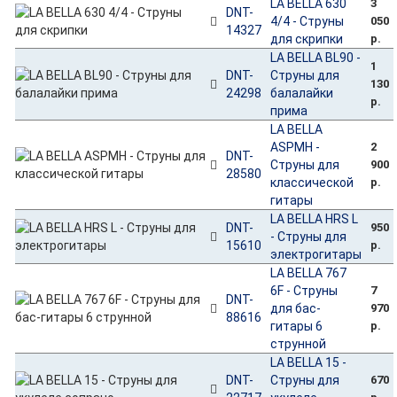
LA BELLA 630
3
DNT-
4/4 - Струны
050
14327
для скрипки
р.
LA BELLA BL90 -
1
DNT-
Струны для
130
24298
балалайки
р.
прима
LA BELLA
ASPMH -
2
DNT-
Струны для
900
28580
классической
р.
гитары
LA BELLA HRS L
DNT-
950
- Струны для
15610
р.
электрогитары
LA BELLA 767
6F - Струны
7
DNT-
для бас-
970
88616
гитары 6
р.
струнной
LA BELLA 15 -
DNT-
Струны для
670