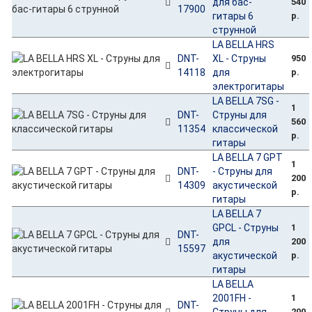
для бас-
540
17900
гитары 6
р.
струнной
LA BELLA HRS
DNT-
XL - Струны
950
14118
для
р.
электрогитары
LA BELLA 7SG -
1
DNT-
Струны для
560
11354
классической
р.
гитары
LA BELLA 7 GPT
1
DNT-
- Струны для
200
14309
акустической
р.
гитары
LA BELLA 7
GPCL - Струны
1
DNT-
для
200
15597
акустической
р.
гитары
LA BELLA
2001FH -
1
DNT-
Струны для
200