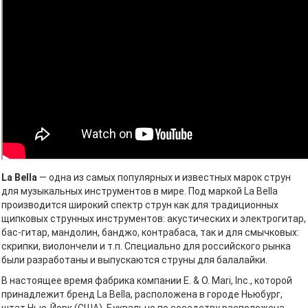
La Bella
— одна из самых популярных и известных марок струн
для музыкальных инструментов в мире. Под маркой La Bella
производится широкий спектр струн как для традиционных
щипковых струнных инструментов: акустических и электрогитар,
бас-гитар, мандолин, банджо, контрабаса, так и для смычковых:
скрипки, виолончели и т.п. Специально для российского рынка
были разработаны и выпускаются струны для балалайки.
В настоящее время фабрика компании E. & O. Mari, Inc., которой
принадлежит бренд La Bella, расположена в городе Ньюбург,
штат Нью-Йорк (США). Буквально по соседству расположена