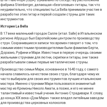
фабрика Steinberger, делающая «безголовые» гитары, так что
неудивительно, что специалисты La Bella принимали участие в
разработке этих гитар и первой создали струны для таких
инструментов.
История La Bella
В 17 веке маленький городок Салле (итал. Salle) в Итальянском
регионе Абруццо был Европейским центром по производству
струн. Сохранившиеся записи тех времен говорят о том, что
самыми известными производителями были фамилии Берти,
Доразио, Руфини и Мари. Известные в первую очередь своими
жильными струнами для лютни, скрипки и гитары, они также
разрабатывали самые первые металлические струны.
Производство семьи Мари, основанное в 1640 году, с самого
начала славилось качеством своих струн, благодаря чему их
часто выбирали для своих инструментов лучшие итальянские
мастера. Именно струнами Мари пользовался знаменитый
мастер из Кремоны Николо Амати, а позже, и его не менее
талантливый и известный ученик Антонио Страдивари. К слову,
до конца XIX века «Дом Мари» также владел литейным заводом
для производства церковных колоколов.