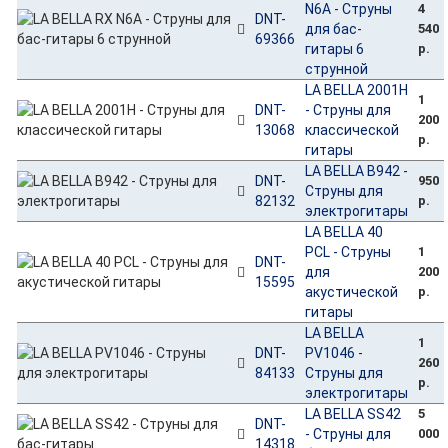
N6A - Струны
4
DNT-
для бас-
540
69366
гитары 6
р.
струнной
LA BELLA 2001H
1
DNT-
- Струны для
200
13068
классической
р.
гитары
LA BELLA B942 -
DNT-
950
Струны для
82132
р.
электрогитары
LA BELLA 40
PCL - Струны
1
DNT-
для
200
15595
акустической
р.
гитары
LA BELLA
1
DNT-
PV1046 -
260
84133
Струны для
р.
электрогитары
LA BELLA SS42
5
DNT-
- Струны для
000
14318