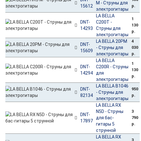
M - Струны для
15612
р.
электрогитары
LA BELLA
1
DNT-
C200T -
130
14293
Струны для
р.
электрогитары
LA BELLA 20PM
4
DNT-
- Струны для
030
15609
электрогитары
р.
LA BELLA
1
DNT-
C200R - Струны
130
14294
для
р.
электрогитары
LA BELLA B1046
DNT-
950
- Струны для
82134
р.
электрогитары
LA BELLA RX
N5D - Струны
3
DNT-
для бас-
790
17897
гитары 5
р.
струнной
LA BELLA RX
3