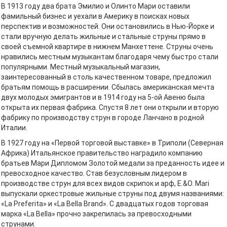
В 1913 году два брата Эмилио и Олинто Мари оставили
фамильный бизнес и уехали в Америку в поисках новых
перспектив и возможностей. Они остановились в Нью-Йорке и
стали вручную делать жильные и стальные струны прямо в
своей съемной квартире в нижнем Манхеттене. Струны очень
нравились местным музыкантам благодаря чему быстро стали
популярными. Местный музыкальный магазин,
заинтересованный в столь качественном товаре, предложил
братьям помощь в расширении. Сбылась американская мечта
двух молодых эмигрантов и в 1914 году на 5-ой Авеню была
открыта их первая фабрика. Спустя 8 лет они открыли и вторую
фабрику по производству струн в городе Ланчано в родной
Италии.
В 1927 году на «Первой торговой выставке» в Триполи (Северная
Африка) Итальянское правительство наградило компанию
братьев Мари Дипломом Золотой медали за преданность идее и
превосходное качество. Став безусловным лидером в
производстве струн для всех видов скрипок и арф, E.&O. Mаri
выпускали оркестровые жильные струны под двумя названиями:
«La Preferita» и «La Bella Brand». С двадцатых годов торговая
марка «La Bella» прочно закрепилась за превосходными
струнами.