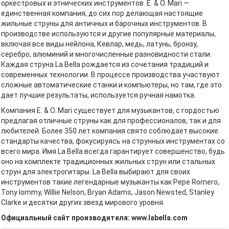
оркестровых и этнических инструментов. E. & O. Mari —
единственная компания, до сих пор делающая настоящие
жильные струны для античных и барочных инструментов. В
производстве используются и другие популярные материалы,
включая все виды нейлона, Кевлар, медь, латунь, бронзу,
серебро, алюминий и многочисленные разновидности стали.
Каждая струна La Bella рождается из сочетания традиций и
современных технологии. В процессе производства участвуют
сложные автоматические станки и компьютеры, но там, где это
дает лучшие результаты, используется ручная намотка.
Компания E. & O. Mari существует для музыкантов, с гордостью
предлагая отличные струны как для профессионалов, так и для
любителей. Более 350 лет компания свято соблюдает высокие
стандарты качества, фокусируясь на струнных инструментах со
всего мира. Имя La Bella всегда гарантирует совершенство, будь
оно на комплекте традиционных жильных струн или стальных
струн для электрогитары. La Bella выбирают для своих
инструментов такие легендарные музыканты как Pepe Romero,
Tony Iommy, Willie Nelson, Bryan Adams, Jason Newsted, Stanley
Clarke и десятки других звезд мирового уровня.
Официальный сайт производителя: www.labella.com