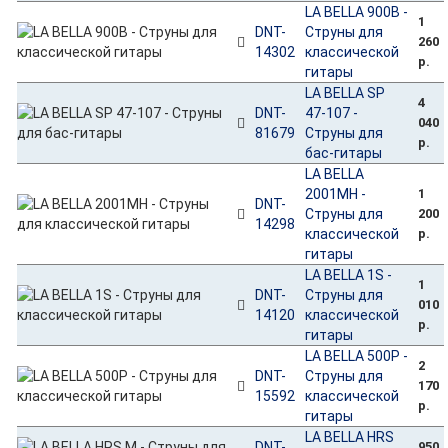
LA BELLA 900B -
1
DNT-
Струны для
260
14302
классической
р.
гитары
LA BELLA SP
4
DNT-
47-107 -
040
81679
Струны для
р.
бас-гитары
LA BELLA
2001MH -
1
DNT-
Струны для
200
14298
классической
р.
гитары
LA BELLA 1S -
1
DNT-
Струны для
010
14120
классической
р.
гитары
LA BELLA 500P -
2
DNT-
Струны для
170
15592
классической
р.
гитары
LA BELLA HRS
DNT-
950