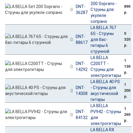
200 Soprano -
DNT-
890
Струны для
36287
р.
укулеле
сопрано
LA BELLA 767
6S - Струны
5
DNT-
для бас-
320
88617
гитары 6
р.
струнной
LA BELLA
1
DNT-
C200TT -
130
14292
Струны для
р.
электрогитары
LA BELLA 40 PS
1
DNT-
- Струны для
200
14308
акустической
р.
гитары
LA BELLA
1
DNT-
PV942 - Струны
260
84132
для
р.
электрогитары
LA BELLA RX