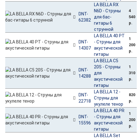
LA BELLA RX
N6D - Струны
4
DNT-
для бас-
540
62382
гитары 6
р.
струнной
LA BELLA 40 PT
1
DNT-
- Струны для
200
14307
акустической
р.
гитары
LA BELLA C5
20S - Струны
1
DNT-
для
310
14288
акустической
р.
гитары
LA BELLA 12 -
DNT-
820
Струны для
22718
р.
укулеле тенор
LA BELLA 40 PR
1
DNT-
- Струны для
200
15596
акустической
р.
гитары
LA BELLA Set