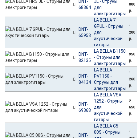
DNT-
JL - Струны
000
68364
для
р.
электрогитары
LA BELLA 7
GPUL - Струны
1
DNT-
для
200
65953
акустической
р.
гитары
LA BELLA B1150
DNT-
950
- Струны для
82135
р.
электрогитары
LA BELLA
1
DNT-
PV1150 -
260
84134
Струны для
р.
электрогитары
LA BELLA VSA
1252 - Струны
2
DNT-
для
650
69368
акустической
р.
гитары
LA BELLA C5
00S - Струны
1
DNT-