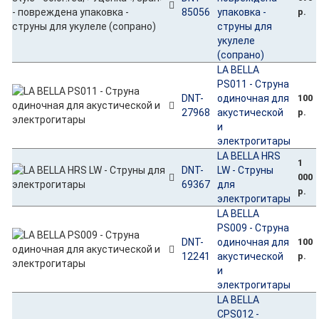
85056
упаковка -
р.
струны для
укулеле
(сопрано)
LA BELLA
PS011 - Струна
DNT-
одиночная для
100
27968
акустической
р.
и
электрогитары
LA BELLA HRS
1
DNT-
LW - Струны
000
69367
для
р.
электрогитары
LA BELLA
PS009 - Струна
DNT-
одиночная для
100
12241
акустической
р.
и
электрогитары
LA BELLA
CPS012 -