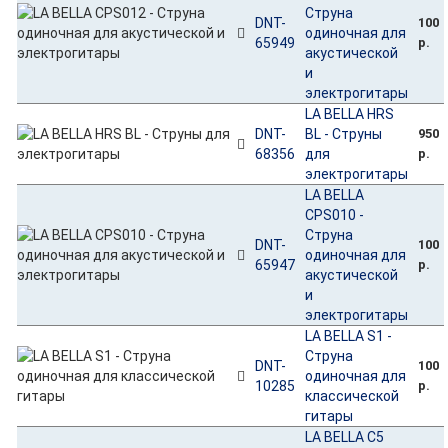
Струна
DNT-
100
одиночная для
65949
р.
акустической
и
электрогитары
LA BELLA HRS
DNT-
BL - Струны
950
68356
для
р.
электрогитары
LA BELLA
CPS010 -
Струна
DNT-
100
одиночная для
65947
р.
акустической
и
электрогитары
LA BELLA S1 -
Струна
DNT-
100
одиночная для
10285
р.
классической
гитары
LA BELLA C5