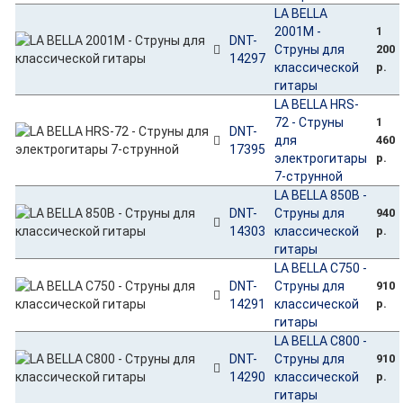
LA BELLA
2001M -
1
DNT-
Струны для
200
14297
классической
р.
гитары
LA BELLA HRS-
72 - Струны
1
DNT-
для
460
17395
электрогитары
р.
7-струнной
LA BELLA 850B -
DNT-
Струны для
940
14303
классической
р.
гитары
LA BELLA C750 -
DNT-
Струны для
910
14291
классической
р.
гитары
LA BELLA C800 -
DNT-
Струны для
910
14290
классической
р.
гитары