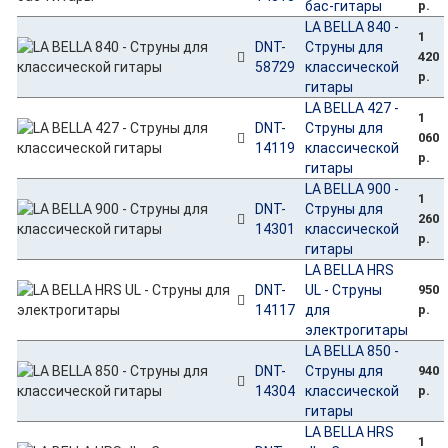
бас-гитары
р.
LA BELLA 840 -
1
DNT-
Струны для
420
58729
классической
р.
гитары
LA BELLA 427 -
1
DNT-
Струны для
060
14119
классической
р.
гитары
LA BELLA 900 -
1
DNT-
Струны для
260
14301
классической
р.
гитары
LA BELLA HRS
DNT-
UL - Струны
950
14117
для
р.
электрогитары
LA BELLA 850 -
DNT-
Струны для
940
14304
классической
р.
гитары
LA BELLA HRS
1