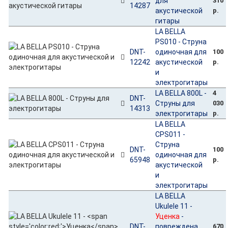
для
310
14287
акустической
р.
гитары
LA BELLA
PS010 - Струна
DNT-
одиночная для
100
12242
акустической
р.
и
электрогитары
LA BELLA 800L -
4
DNT-
Струны для
030
14313
электрогитары
р.
LA BELLA
CPS011 -
Струна
DNT-
100
одиночная для
65948
р.
акустической
и
электрогитары
LA BELLA
Ukulele 11 -
Уценка
-
DNT-
повреждена
670