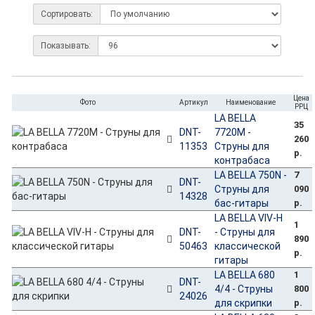
Сортировать:
Показывать:
Цена
Фото
Артикул
Наименование
РРЦ
LA BELLA
35
DNT-
7720M -
260
11353
Струны для
р.
контрабаса
LA BELLA 750N -
7
DNT-
Струны для
090
14328
бас-гитары
р.
LA BELLA VIV-H
1
DNT-
- Струны для
890
50463
классической
р.
гитары
LA BELLA 680
1
DNT-
4/4 - Струны
800
24026
для скрипки
р.