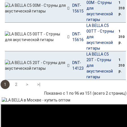
00M - Струны
1
DNT-
для
310
15615
акустической
р.
гитары
LA BELLA C5
00TT - Струны
1
DNT-
для
310
15616
акустической
р.
гитары
LA BELLA C5
20T - Струны
1
DNT-
для
310
14123
акустической
р.
гитары
1
2
>
>|
Показано с 1 по 96 из 151 (всего 2 страниц)