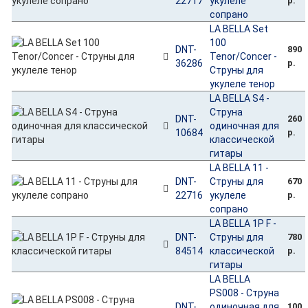
22717
укулеле
р.
сопрано
LA BELLA Set
100
DNT-
890
Tenor/Concer -
36286
р.
Струны для
укулеле тенор
LA BELLA S4 -
Струна
DNT-
260
одиночная для
10684
р.
классической
гитары
LA BELLA 11 -
DNT-
Струны для
670
22716
укулеле
р.
сопрано
LA BELLA 1P F -
DNT-
Струны для
780
84514
классической
р.
гитары
LA BELLA
PS008 - Струна
DNT-
одиночная для
100