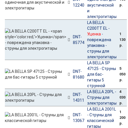
12240
акустической
р.
и
электрогитары
LA BELLA
C200TT EL -
Уценка
-
1
DNT-
повреждена
130
85774
упаковка -
р.
струны для
электрогитары
LA BELLA SP
47125 - Струны
5
DNT-
для бас-
050
81680
гитары 5
р.
струнной
LA BELLA 20PL -
4
DNT-
Струны для
030
14311
электрогитары
р.
LA BELLA 2001L
1
DNT-
- Струны для
200
13067
классической
р.
гитары