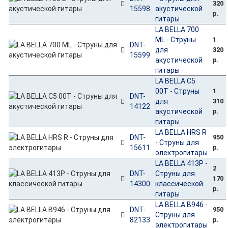
320
15598
акустической
р.
гитары
LA BELLA 700
ML - Струны
1
DNT-
для
320
15599
акустической
р.
гитары
LA BELLA C5
00T - Струны
1
DNT-
для
310
14122
акустической
р.
гитары
LA BELLA HRS R
DNT-
950
- Струны для
15611
р.
электрогитары
LA BELLA 413P -
2
DNT-
Струны для
170
14300
классической
р.
гитары
LA BELLA B946 -
DNT-
950
Струны для
82133
р.
электрогитары