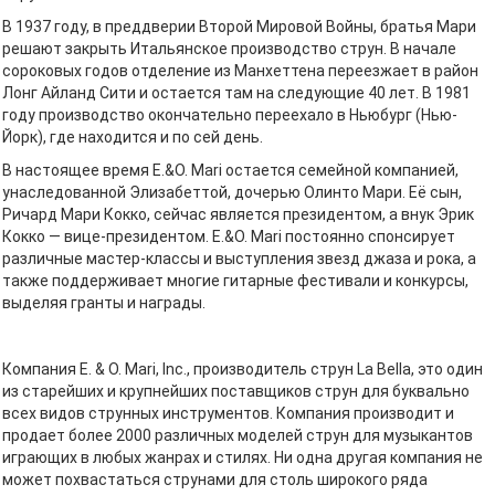
В 1937 году, в преддверии Второй Мировой Войны, братья Мари
решают закрыть Итальянское производство струн. В начале
сороковых годов отделение из Манхеттена переезжает в район
Лонг Айланд Сити и остается там на следующие 40 лет. В 1981
году производство окончательно переехало в Ньюбург (Нью-
Йорк), где находится и по сей день.
В настоящее время E.&O. Mari остается семейной компанией,
унаследованной Элизабеттой, дочерью Олинто Мари. Её сын,
Ричард Мари Кокко, сейчас является президентом, а внук Эрик
Кокко — вице-президентом. E.&O. Mari постоянно спонсирует
различные мастер-классы и выступления звезд джаза и рока, а
также поддерживает многие гитарные фестивали и конкурсы,
выделяя гранты и награды.
Компания E. & O. Mari, Inc., производитель струн La Bella, это один
из старейших и крупнейших поставщиков струн для буквально
всех видов струнных инструментов. Компания производит и
продает более 2000 различных моделей струн для музыкантов
играющих в любых жанрах и стилях. Ни одна другая компания не
может похвастаться струнами для столь широкого ряда