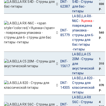
DNT-
S4D - Струны
030
62387
для бас-
р.
гитары
LA BELLA RX-
N6C -
Уценка
-
повреждена
4
DNT-
упаковка -
540
85779
струны для 6-
р.
струны для
бас гитары
-гитары
LA BELLA C5
20M - Струны
1
DNT-
для
310
15617
акустической
р.
гитары
LA BELLA 820 -
1
DNT-
Струны для
070
14305
классической
р.
гитары
LA BELLA RX
S6C - Струны
4
DNT-