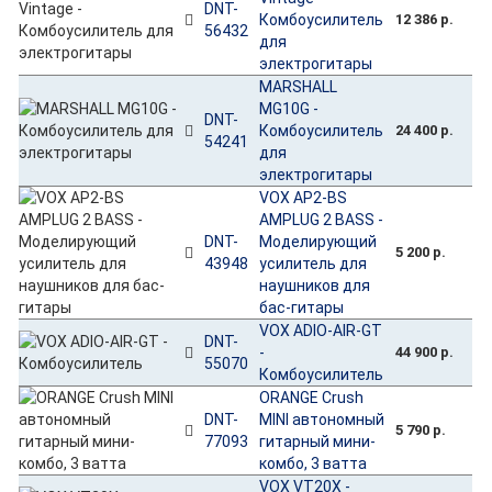
DNT-
Комбоусилитель
12 386 р.
56432
для
электрогитары
MARSHALL
MG10G -
DNT-
Комбоусилитель
24 400 р.
54241
для
электрогитары
VOX AP2-BS
AMPLUG 2 BASS -
DNT-
Моделирующий
5 200 р.
43948
усилитель для
наушников для
бас-гитары
VOX ADIO-AIR-GT
DNT-
-
44 900 р.
55070
Комбоусилитель
ORANGE Crush
DNT-
MINI автономный
5 790 р.
77093
гитарный мини-
комбо, 3 ватта
VOX VT20X -