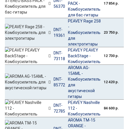
DNT-
PACK -
17 854 р.
56370
Комбоусилитель
для бас-гитары
PEAVEY Rage 258
-
DNT-
Комбоусилитель
23 750 р.
19361
для
электрогитары
PEAVEY PEAVEY
DNT-
BackStage -
12 730 р.
73118
Комбоусилитель
AROMA AG-
15AML -
DNT-
Комбоусилитель
12 420 р.
85772
для
акустической
гитары
PEAVEY Nashville
DNT-
112 -
84 600 р.
72785
Комбоусилитель
AROMA TM-15
ORANGE -
DNT-