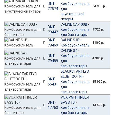
DNT-
Комбоусилитель
64 900 р.
77574
для
акустической
гитары
CALINE CA-100B -
DNT-
Комбоусилитель
7 720 р.
79447
для бас-гитары
DNT-
CALINE S1B -
3 860 р.
79469
Комбоусилитель
CALINE S4 -
DNT-
Комбоусилитель
4 390 р.
79489
для
электрогитары
BLACKSTAR FLY3
BLUETOOTH -
DNT-
Комбоусилитель
15 990 р.
56431
для
электрогитары
VOX PATHFINDER
DNT-
BASS 10 -
14 500 р.
17763
Комбоусилитель
для бас-гитары