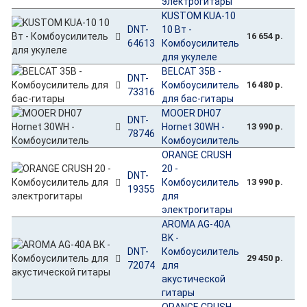
электрогитары
KUSTOM KUA-10
DNT-
10 Вт -
16 654 р.
64613
Комбоусилитель
для укулеле
BELCAT 35B -
DNT-
Комбоусилитель
16 480 р.
73316
для бас-гитары
MOOER DH07
DNT-
Hornet 30WH -
13 990 р.
78746
Комбоусилитель
ORANGE CRUSH
20 -
DNT-
Комбоусилитель
13 990 р.
19355
для
электрогитары
AROMA AG-40A
BK -
DNT-
Комбоусилитель
29 450 р.
72074
для
акустической
гитары
ORANGE CRUSH