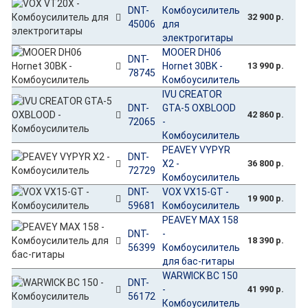
DNT-
Комбоусилитель
32 900 р.
45006
для
электрогитары
MOOER DH06
DNT-
Hornet 30BK -
13 990 р.
78745
Комбоусилитель
IVU CREATOR
DNT-
GTA-5 OXBLOOD
42 860 р.
72065
-
Комбоусилитель
PEAVEY VYPYR
DNT-
X2 -
36 800 р.
72729
Комбоусилитель
DNT-
VOX VX15-GT -
19 900 р.
59681
Комбоусилитель
PEAVEY MAX 158
DNT-
-
18 390 р.
56399
Комбоусилитель
для бас-гитары
WARWICK BC 150
DNT-
-
41 990 р.
56172
Комбоусилитель