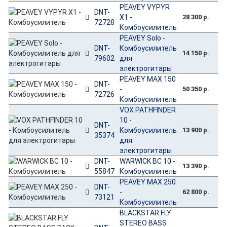
PEAVEY VYPYR
DNT-
X1 -
28 300 р.
72728
Комбоусилитель
PEAVEY Solo -
DNT-
Комбоусилитель
14 150 р.
79602
для
электрогитары
PEAVEY MAX 150
DNT-
-
50 350 р.
72726
Комбоусилитель
VOX PATHFINDER
10 -
DNT-
Комбоусилитель
13 900 р.
35374
для
электрогитары
DNT-
WARWICK BC 10 -
13 390 р.
55847
Комбоусилитель
PEAVEY MAX 250
DNT-
-
62 800 р.
73121
Комбоусилитель
BLACKSTAR FLY
STEREO BASS