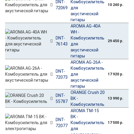
DNT-
Комбоусилитель
10 240 р.
72069
для
акустической
гитары
AROMA AG-40A
WH -
DNT-
Комбоусилитель
29 450 р.
76143
для
акустической
гитары
AROMA AG-26A -
Комбоусилитель
DNT-
для
17 920 р.
72073
акустической
гитары
ORANGE Crush 20
DNT-
BK -
13 990 р.
55787
Комбоусилитель
AROMA TM-15
BK -
DNT-
Комбоусилитель
17 500 р.
72077
для