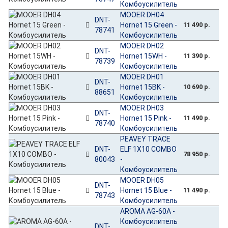
Комбоусилитель
MOOER DH04
DNT-
Hornet 15 Green -
11 490 р.
78741
Комбоусилитель
MOOER DH02
DNT-
Hornet 15WH -
11 390 р.
78739
Комбоусилитель
MOOER DH01
DNT-
Hornet 15BK -
10 690 р.
88651
Комбоусилитель
MOOER DH03
DNT-
Hornet 15 Pink -
11 490 р.
78740
Комбоусилитель
PEAVEY TRACE
DNT-
ELF 1X10 COMBO
78 950 р.
80043
-
Комбоусилитель
MOOER DH05
DNT-
Hornet 15 Blue -
11 490 р.
78743
Комбоусилитель
AROMA AG-60A -
Комбоусилитель
DNT-