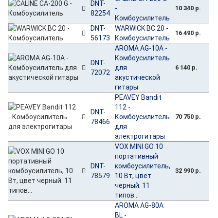
DNT-
-
10 340 р.
82254
Комбоусилитель
DNT-
WARWICK BC 20 -
16 490 р.
56173
Комбоусилитель
AROMA AG-10A -
Комбоусилитель
DNT-
для
6 140 р.
72072
акустической
гитары
PEAVEY Bandit
112 -
DNT-
Комбоусилитель
70 750 р.
78466
для
электрогитары
VOX MINI GO 10
портативный
DNT-
комбоусилитель,
32 990 р.
78579
10 Вт, цвет
черный. 11
типов...
AROMA AG-80A
BL -