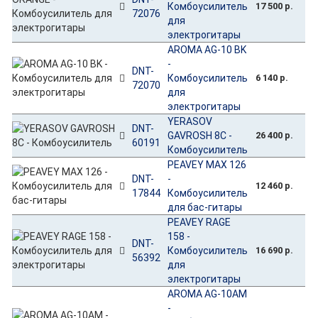
Комбоусилитель
17 500 р.
72076
для
электрогитары
AROMA AG-10 BK
-
DNT-
Комбоусилитель
6 140 р.
72070
для
электрогитары
YERASOV
DNT-
GAVROSH 8C -
26 400 р.
60191
Комбоусилитель
PEAVEY MAX 126
DNT-
-
12 460 р.
17844
Комбоусилитель
для бас-гитары
PEAVEY RAGE
158 -
DNT-
Комбоусилитель
16 690 р.
56392
для
электрогитары
AROMA AG-10AM
-