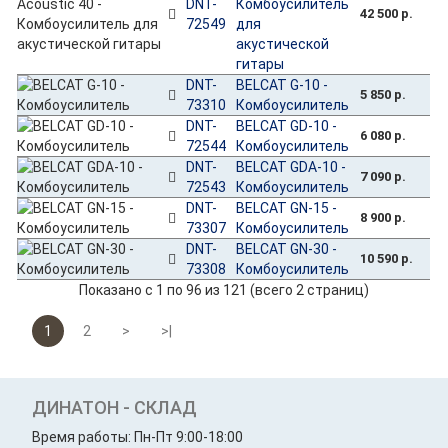
DNT-
Комбоусилитель
42 500 р.
72549
для
акустической
гитары
DNT-
BELCAT G-10 -
5 850 р.
73310
Комбоусилитель
DNT-
BELCAT GD-10 -
6 080 р.
72544
Комбоусилитель
DNT-
BELCAT GDA-10 -
7 090 р.
72543
Комбоусилитель
DNT-
BELCAT GN-15 -
8 900 р.
73307
Комбоусилитель
DNT-
BELCAT GN-30 -
10 590 р.
73308
Комбоусилитель
Показано с 1 по 96 из 121 (всего 2 страниц)
1
2
>
>|
ДИНАТОН - СКЛАД
Время работы: Пн-Пт 9:00-18:00