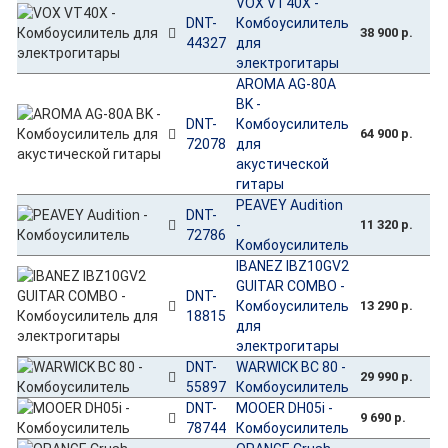
VOX VT40X -
DNT-
Комбоусилитель
38 900 р.
44327
для
электрогитары
AROMA AG-80A
BK -
DNT-
Комбоусилитель
64 900 р.
72078
для
акустической
гитары
PEAVEY Audition
DNT-
-
11 320 р.
72786
Комбоусилитель
IBANEZ IBZ10GV2
GUITAR COMBO -
DNT-
Комбоусилитель
13 290 р.
18815
для
электрогитары
DNT-
WARWICK BC 80 -
29 990 р.
55897
Комбоусилитель
DNT-
MOOER DH05i -
9 690 р.
78744
Комбоусилитель