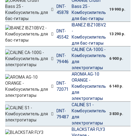
ORANGE Crush
DNT-
Bass 25 -
19 990 р.
45878
Комбоусилитель
для бас-гитары
IBANEZ IBZ10BV2
DNT-
-
13 290 р.
45542
Комбоусилитель
для бас-гитары
CALINE CA-100G -
DNT-
Комбоусилитель
6 900 р.
79446
для
электрогитары
AROMA AG-10
ORANGE -
DNT-
Комбоусилитель
6 140 р.
72071
для
электрогитары
CALINE S1 -
DNT-
Комбоусилитель
3 830 р.
79487
для
электрогитары
BLACKSTAR FLY3
Vintage -