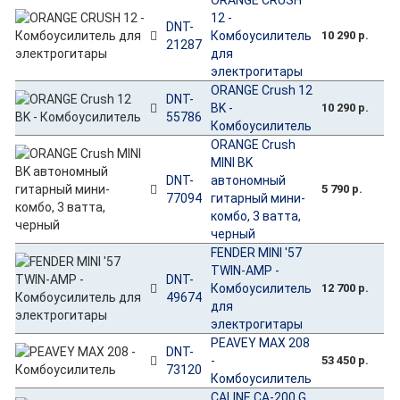
12 -
DNT-
Комбоусилитель
10 290 р.
21287
для
электрогитары
ORANGE Crush 12
DNT-
BK -
10 290 р.
55786
Комбоусилитель
ORANGE Crush
MINI BK
DNT-
автономный
5 790 р.
77094
гитарный мини-
комбо, 3 ватта,
черный
FENDER MINI '57
TWIN-AMP -
DNT-
Комбоусилитель
12 700 р.
49674
для
электрогитары
PEAVEY MAX 208
DNT-
-
53 450 р.
73120
Комбоусилитель
CALINE CA-200 G