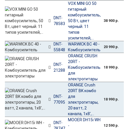
VOX MINI GO 50
гитарный
комбоусилитель,
DNT-
50 Вт, цвет
38 900 р.
78583
черный. 11
типов
усилителей,...
DNT-
WARWICK BC 40 -
20 990 р.
55848
Комбоусилитель
ORANGE CRUSH
20RT -
DNT-
Комбоусилитель
18 990 р.
21288
для
электрогитары
ORANGE Crush
20RT BK комбо
DNT-
для
18 990 р.
77095
электрогитары,
20 ватт, 2
канала, 1х8',...
MOOER DH15i WH
DNT-
-
12 590 р.
78747