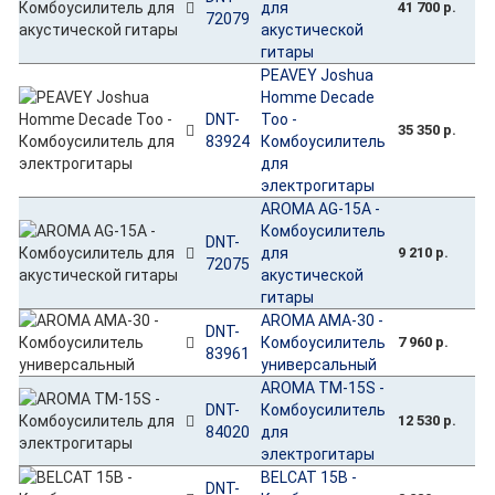
для
41 700 р.
72079
акустической
гитары
PEAVEY Joshua
Homme Decade
DNT-
Too -
35 350 р.
83924
Комбоусилитель
для
электрогитары
AROMA AG-15A -
Комбоусилитель
DNT-
для
9 210 р.
72075
акустической
гитары
AROMA AMA-30 -
DNT-
Комбоусилитель
7 960 р.
83961
универсальный
AROMA TM-15S -
DNT-
Комбоусилитель
12 530 р.
84020
для
электрогитары
BELCAT 15B -
DNT-