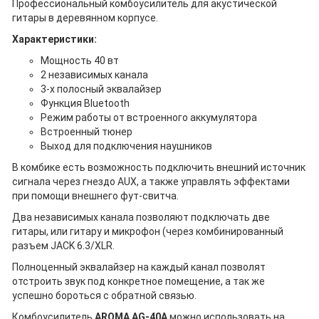
Профессиональный комбоусилитель для акустической
гитары в деревянном корпусе.
Характеристики:
Мощность 40 вт
2 независимых канала
3-х полосный эквалайзер
Функция Bluetooth
Режим работы от встроенного аккумулятора
Встроенный тюнер
Выход для подключения наушников
В комбике есть возможность подключить внешний источник
сигнала через гнездо AUX, а также управлять эффектами
при помощи внешнего фут-свитча.
Два независимых канала позволяют подключать две
гитары, или гитару и микрофон (через комбинированный
разъем JACK 6.3/XLR.
Полноценный эквалайзер на каждый канал позволят
отстроить звук под конкретное помещение, а так же
успешно бороться с обратной связью.
Комбоусилитель
AROMA AG-40A
можно использовать на