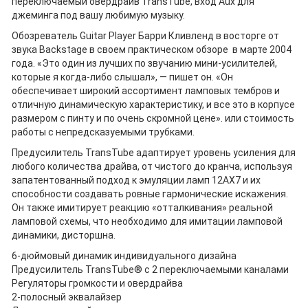
переключаемый овердрайв TransTube, вход Aux для
джеминга под вашу любимую музыку.
Обозреватель Guitar Player Барри Кливленд в восторге от
звука Backstage в своем практическом обзоре в марте 2004
года. «Это один из лучших по звучанию мини-усилителей,
которые я когда-либо слышал», — пишет он. «Он
обеспечивает широкий ассортимент ламповых тембров и
отличную динамическую характеристику, и все это в корпусе
размером с пинту и по очень скромной цене». или стоимость
работы с непредсказуемыми трубками.
Предусилитель TransTube адаптирует уровень усиления для
любого количества драйва, от чистого до кранча, используя
запатентованный подход к эмуляции ламп 12AX7 и их
способности создавать ровные гармонические искажения.
Он также имитирует реакцию «отталкивания» реальной
ламповой схемы, что необходимо для имитации ламповой
динамики, дисторшна.
6-дюймовый динамик индивидуального дизайна
Предусилитель TransTube® с 2 переключаемыми каналами
Регуляторы громкости и овердрайва
2-полосный эквалайзер