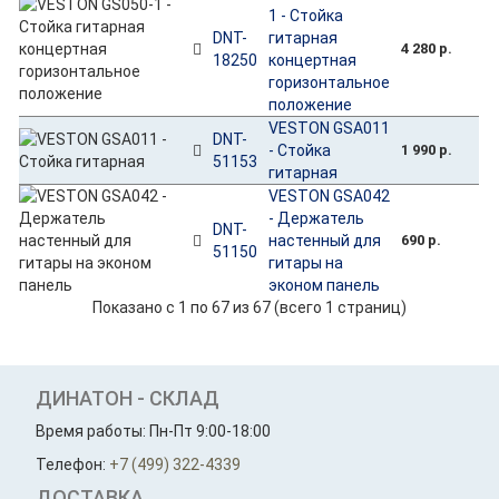
1 - Стойка
DNT-
гитарная
4 280 р.
18250
концертная
горизонтальное
положение
VESTON GSA011
DNT-
- Стойка
1 990 р.
51153
гитарная
VESTON GSA042
- Держатель
DNT-
настенный для
690 р.
51150
гитары на
эконом панель
Показано с 1 по 67 из 67 (всего 1 страниц)
ДИНАТОН - СКЛАД
Время работы: Пн-Пт 9:00-18:00
Телефон:
+7 (499) 322-4339
ДОСТАВКА