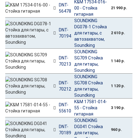
K&M 17534-016-
DNT-
00 - Стойка
21 990 р.
56478
гитарная
SOUNDKING
DG078-1 Стойка
DNT-
для гитары, с
2 610 р.
70194
автозахватом,
Soundking
SOUNDKING
DNT-
SG709 Стойка
1 140 р.
70213
для гитары,
Soundking
SOUNDKING
DNT-
SG708 Стойка
1 120 р.
70212
для гитары,
Soundking
K&M 17581-014-
DNT-
55 - Стойка
3 190 р.
55610
гитарная
SOUNDKING
DNT-
DG041 Стойка
960 р.
70189
для гитары,