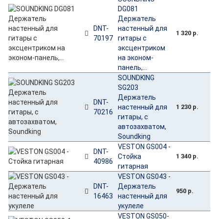
DG081
Держатель
DNT-
настенный для
1 320 р.
70197
гитары с
эксцентриком
на эконом-
панель,...
SOUNDKING
SG203
Держатель
DNT-
настенный для
1 230 р.
70216
гитары, с
автозахватом,
Soundking
VESTON GS004 -
DNT-
Стойка
1 340 р.
40986
гитарная
VESTON GS043 -
DNT-
Держатель
950 р.
16463
настенный для
укулеле
VESTON GS050-