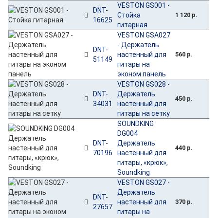
VESTON GS001 -
DNT-
Стойка
1 120 р.
16625
гитарная
VESTON GSA027
- Держатель
DNT-
настенный для
560 р.
51149
гитары на
эконом панель
VESTON GS028 -
DNT-
Держатель
450 р.
34031
настенный для
гитары на сетку
SOUNDKING
DG004
DNT-
Держатель
440 р.
70196
настенный для
гитары, «крюк»,
Soundking
VESTON GS027 -
Держатель
DNT-
настенный для
370 р.
27657
гитары на