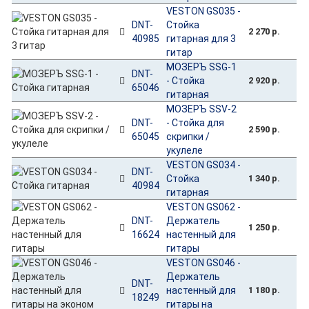
VESTON GS035 -
DNT-
Стойка
2 270 р.
40985
гитарная для 3
гитар
МОЗЕРЪ SSG-1
DNT-
- Стойка
2 920 р.
65046
гитарная
МОЗЕРЪ SSV-2
DNT-
- Стойка для
2 590 р.
65045
скрипки /
укулеле
VESTON GS034 -
DNT-
Стойка
1 340 р.
40984
гитарная
VESTON GS062 -
DNT-
Держатель
1 250 р.
16624
настенный для
гитары
VESTON GS046 -
Держатель
DNT-
настенный для
1 180 р.
18249
гитары на