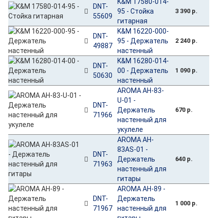
K&M 17580-014-
DNT-
95 - Стойка
3 390 р.
55609
гитарная
K&M 16220-000-
DNT-
95 - Держатель
2 240 р.
49887
настенный
K&M 16280-014-
DNT-
00 - Держатель
1 090 р.
50630
настенный
AROMA AH-83-
U-01 -
DNT-
Держатель
670 р.
71966
настенный для
укулеле
AROMA AH-
83AS-01 -
DNT-
Держатель
640 р.
71963
настенный для
гитары
AROMA AH-89 -
DNT-
Держатель
1 000 р.
71967
настенный для
гитары