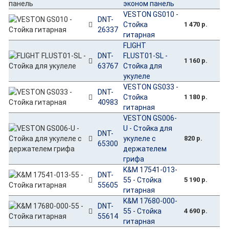
эконом панель
VESTON GS010 -
DNT-
Стойка
1 470 р.
26337
гитарная
FLIGHT
DNT-
FLUST01-SL -
1 160 р.
63767
Стойка для
укулеле
VESTON GS033 -
DNT-
Стойка
1 180 р.
40983
гитарная
VESTON GS006-
U - Стойка для
DNT-
укулеле с
820 р.
65300
держателем
грифа
K&M 17541-013-
DNT-
55 - Стойка
5 190 р.
55605
гитарная
K&M 17680-000-
DNT-
55 - Стойка
4 690 р.
55614
гитарная