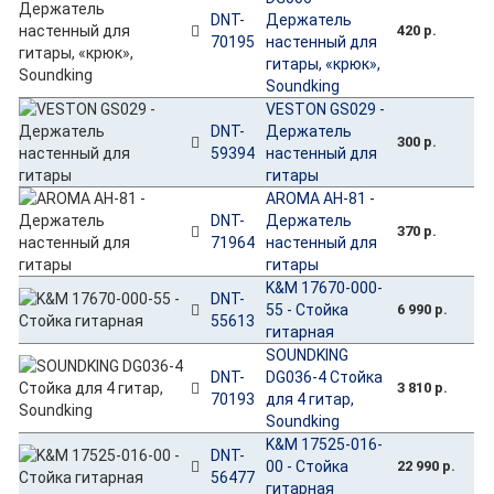
DNT-
Держатель
420 р.
70195
настенный для
гитары, «крюк»,
Soundking
VESTON GS029 -
DNT-
Держатель
300 р.
59394
настенный для
гитары
AROMA AH-81 -
DNT-
Держатель
370 р.
71964
настенный для
гитары
K&M 17670-000-
DNT-
55 - Стойка
6 990 р.
55613
гитарная
SOUNDKING
DNT-
DG036-4 Стойка
3 810 р.
70193
для 4 гитар,
Soundking
K&M 17525-016-
DNT-
00 - Стойка
22 990 р.
56477
гитарная