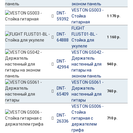
эконом панель
VESTON GS003 -
DNT-
Стойка
1 170 р.
59392
гитарная
FLIGHT
DNT-
FLUST01-BL -
1 160 р.
64888
Стойка для
укулеле
VESTON GS042 -
Держатель
DNT-
настенный для
940 р.
42994
гитары на
эконом панель
VESTON GS061 -
DNT-
Держатель
740 р.
65409
настенный для
гитары
VESTON GS006 -
Стойка
DNT-
гитарная с
710 р.
26336
держателем
грифа