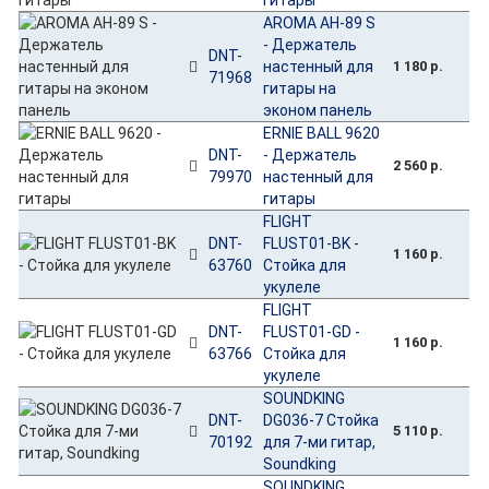
AROMA AH-89 S
- Держатель
DNT-
настенный для
1 180 р.
71968
гитары на
эконом панель
ERNIE BALL 9620
DNT-
- Держатель
2 560 р.
79970
настенный для
гитары
FLIGHT
DNT-
FLUST01-BK -
1 160 р.
63760
Стойка для
укулеле
FLIGHT
DNT-
FLUST01-GD -
1 160 р.
63766
Стойка для
укулеле
SOUNDKING
DNT-
DG036-7 Стойка
5 110 р.
70192
для 7-ми гитар,
Soundking
SOUNDKING