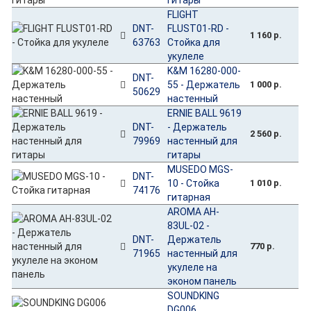
FLIGHT
DNT-
FLUST01-RD -
1 160 р.
63763
Стойка для
укулеле
K&M 16280-000-
DNT-
55 - Держатель
1 000 р.
50629
настенный
ERNIE BALL 9619
DNT-
- Держатель
2 560 р.
79969
настенный для
гитары
MUSEDO MGS-
DNT-
10 - Стойка
1 010 р.
74176
гитарная
AROMA AH-
83UL-02 -
DNT-
Держатель
770 р.
71965
настенный для
укулеле на
эконом панель
SOUNDKING
DG006