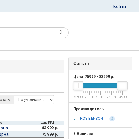
Войти
Фильтр
Цена
75999
-
83999
р.
75999
76000
76001
76008
83999
овать:
Производитель
ROY BENSON
2
ие
Цена РРЦ
орна
83 999 р.
В Наличии
орна
75 999 р.