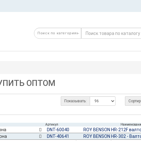
КУПИТЬ ОПТОМ
Показывать:
Сортир
Артикул
Наименован
DNT-60040
ROY BENSON HR-212F валт
DNT-40641
ROY BENSON HR-302 - Валт