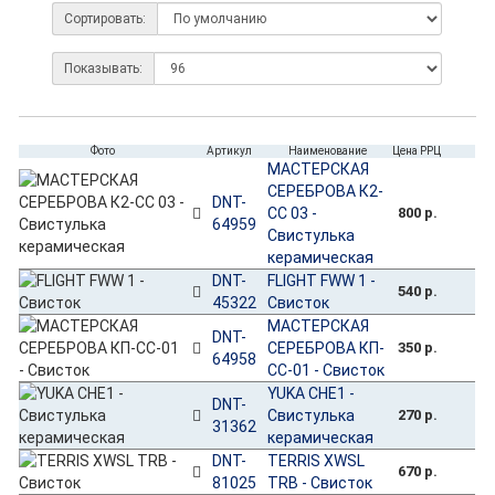
Сортировать:
Показывать:
Фото
Артикул
Наименование
Цена РРЦ
МАСТЕРСКАЯ
СЕРЕБРОВА К2-
DNT-
СС 03 -
800 р.
64959
Свистулька
керамическая
DNT-
FLIGHT FWW 1 -
540 р.
45322
Свисток
МАСТЕРСКАЯ
DNT-
СЕРЕБРОВА КП-
350 р.
64958
СС-01 - Свисток
YUKA CHE1 -
DNT-
Свистулька
270 р.
31362
керамическая
DNT-
TERRIS XWSL
670 р.
81025
TRB - Свисток