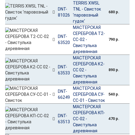
TERRIS XWSL
DNT-
TNL - Свисток
680 р.
81026
'паровозный
гудок'
МАСТЕРСКАЯ
СЕРЕБРОВА Т2-
DNT-
СС-02 -
790 р.
63520
Свистулька
деревянная
МАСТЕРСКАЯ
СЕРЕБРОВА К2-
DNT-
СС 02 -
890 р.
63533
Свистулька
деревянная
МАСТЕРСКАЯ
DNT-
СЕРЕБРОВА СУ-
540 р.
66249
СС-01 - Свисток
МАСТЕРСКАЯ
СЕРЕБРОВА КП-
DNT-
СС-02 -
470 р.
63513
Свистулька
деревянная