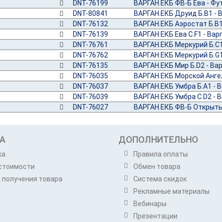
DNT-76199
ВАРГАН.ЕКБ ФВ-Б Ева - Фу
DNT-80841
ВАРГАН.ЕКБ Друид Б.B1 - 
DNT-76132
ВАРГАН.ЕКБ Аэростат Б.В1
DNT-76139
ВАРГАН.ЕКБ Ева С.F1 - Вар
DNT-76761
ВАРГАН.ЕКБ Меркурий Б.C1
DNT-76762
ВАРГАН.ЕКБ Меркурий Б.G1
DNT-76135
ВАРГАН.ЕКБ Мир Б.D2 - Ва
DNT-76035
ВАРГАН.ЕКБ Морской Ангел
DNT-76037
ВАРГАН.ЕКБ Умбра Б.A1 - 
DNT-76039
ВАРГАН.ЕКБ Умбра С.D2 - 
DNT-76027
ВАРГАН.ЕКБ ФВ-Б Открытый
А
ДОПОЛНИТЕЛЬНО
ка
Правила оплаты
стоимости
Обмен товара
 получения товара
Система скидок
Рекламные материалы
Вебинары
Презентации