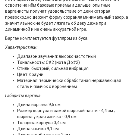
освоите на нём базовые приёмы и дальше, опытные
варганисты получат удовольствие от деки которая
превосходно держит форму сохраняя минимальный зазор, а
значит язычок не будет лязгать об деку даже при
динамичной и не очень аккуратной игре.
Варган комплектуется футляром из бука.
Характеристики:
Диапазон звучания: высокочастотный
Тональность: C#2 (нота До#2)
Стиль: быстрый, сильная вибрация
Цвет: брауни
Материал: термически обработаная нержавеющая
сталь и язычок с воронением.
Габариты варгана:
Длина варгана 9,5 см
Размер корпуса в самой широкой части - 4,4 см ;
ширина у края язычка - 0,9 см
Толщина корпуса 0,4 см
Длина язычка 9,1 см
Длина загиба язычка 2 см