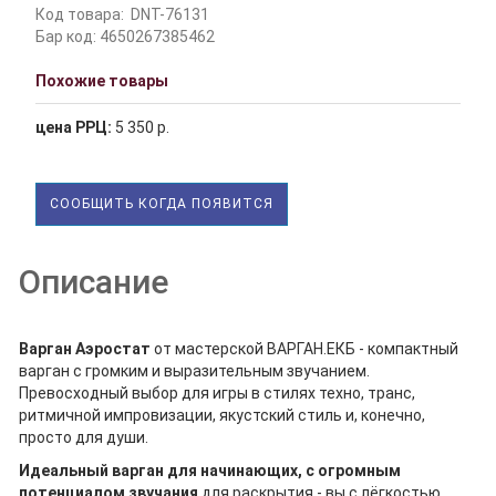
Код товара:
DNT-76131
Бар код: 4650267385462
Похожие товары
цена РРЦ:
5 350 р.
СООБЩИТЬ КОГДА ПОЯВИТСЯ
Описание
Варган Аэростат
от мастерской ВАРГАН.ЕКБ - компактный
варган с громким и выразительным звучанием.
Превосходный выбор для игры в стилях техно, транс,
ритмичной импровизации, якустский стиль и, конечно,
просто для души.
Идеальный варган для начинающих, c огромным
потенциалом
звучания
для раскрытия - вы с лёгкостью