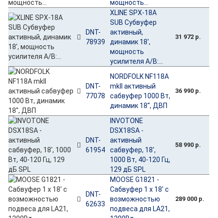
мощность...
XLINE SPX-18A
SUB Субвуфер
DNT-
активный,
31 972 р.
78939
динамик 18',
мощность
усилителя A/B:...
NORDFOLK NF118A
DNT-
mkII активный
36 990 р.
77078
сабвуфер 1000 Вт,
динамик 18'', ДВП
INVOTONE
DSX18SA -
DNT-
активный
58 990 р.
61954
сабвуфер, 18',
1000 Вт, 40-120 Гц,
129 дБ SPL
MOOSE G1821 -
Сабвуфер 1 x 18' с
DNT-
возможностью
289 000 р.
62633
подвеса для LA21,