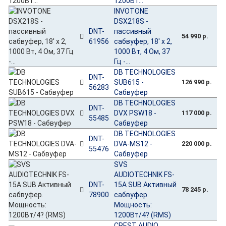
1200Вт...
INVOTONE
DSX218S -
DNT-
пассивный
54 990 р.
61956
сабвуфер, 18' х 2,
1000 Вт, 4 Ом, 37
Гц -...
DB TECHNOLOGIES
DNT-
SUB615 -
126 990 р.
56283
Сабвуфер
DB TECHNOLOGIES
DNT-
DVX PSW18 -
117 000 р.
55485
Сабвуфер
DB TECHNOLOGIES
DNT-
DVA-MS12 -
220 000 р.
55476
Сабвуфер
SVS
AUDIOTECHNIK FS-
DNT-
15A SUB Активный
78 245 р.
78900
сабвуфер.
Мощность:
1200Вт/4? (RMS)
CREST AUDIO