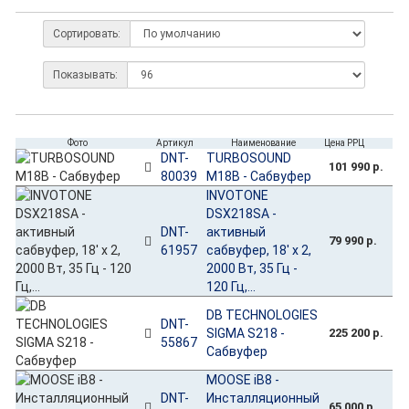
Сортировать:
Показывать:
Фото
Артикул
Наименование
Цена РРЦ
DNT-
TURBOSOUND
101 990 р.
80039
M18B - Сабвуфер
INVOTONE
DSX218SA -
DNT-
активный
79 990 р.
61957
сабвуфер, 18' х 2,
2000 Вт, 35 Гц -
120 Гц,...
DB TECHNOLOGIES
DNT-
SIGMA S218 -
225 200 р.
55867
Сабвуфер
MOOSE iB8 -
DNT-
Инсталляционный
65 000 р.