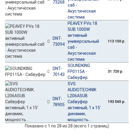
73268
саб -
Акустическая
система
PEAVEY PVs 18
SUB 1000W
активный
DNT-
универсальный
113 150 р.
73094
саб -
Акустическая
система
SOUNDKING
DNT-
FP0115A -
31 720 р.
70143
Сабвуфер
SVS
AUDIOTECHNIK
L206ASUB
DNT-
Сабвуфер
193 565 р.
78905
активный, 1 x 15'
динамик,
мощность...
Показано с 1 по 28 из 28 (всего 1 страниц)