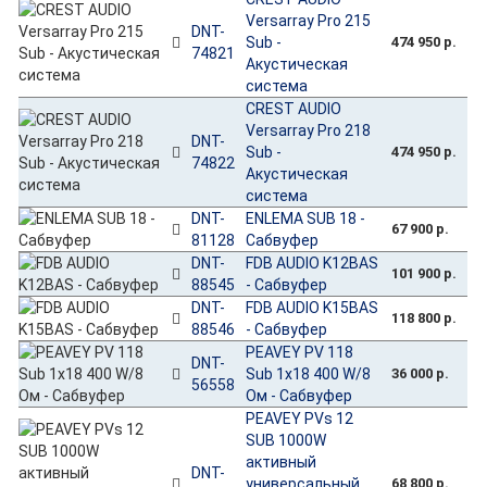
Versarray Pro 215
DNT-
Sub -
474 950 р.
74821
Акустическая
система
CREST AUDIO
Versarray Pro 218
DNT-
Sub -
474 950 р.
74822
Акустическая
система
DNT-
ENLEMA SUB 18 -
67 900 р.
81128
Сабвуфер
DNT-
FDB AUDIO K12BAS
101 900 р.
88545
- Сабвуфер
DNT-
FDB AUDIO K15BAS
118 800 р.
88546
- Сабвуфер
PEAVEY PV 118
DNT-
Sub 1x18 400 W/8
36 000 р.
56558
Ом - Сабвуфер
PEAVEY PVs 12
SUB 1000W
активный
DNT-
универсальный
68 800 р.