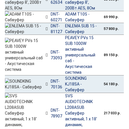
62634
сабвуфер 8',
200Вт AES, 8Oм
DNT-
ADAM T10S -
69 990 р.
60271
Сабвуфер
DNT-
ENLEMA SUB 15 -
57 800 р.
81127
Сабвуфер
PEAVEY PVs 15
SUB 1000W
активный
DNT-
универсальный
89 150 р.
73093
саб -
Акустическая
система
SOUNDKING
DNT-
KJ18SA -
54 180 р.
70136
Сабвуфер
SVS
AUDIOTECHNIK
L208ASUB
DNT-
Сабвуфер
217 033 р.
78907
активный, 1 x 18'
динамик,