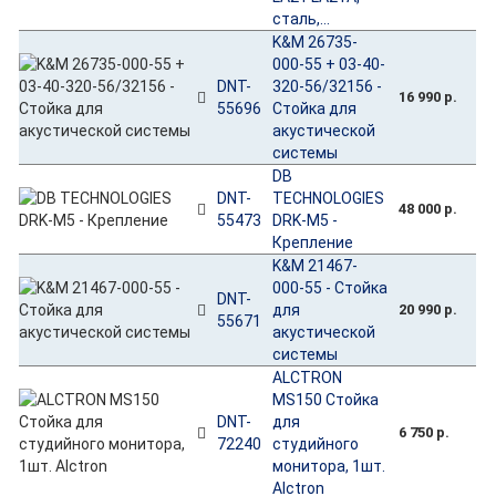
сталь,...
K&M 26735-
000-55 + 03-40-
DNT-
320-56/32156 -
16 990 р.
55696
Стойка для
акустической
системы
DB
DNT-
TECHNOLOGIES
48 000 р.
55473
DRK-M5 -
Крепление
K&M 21467-
000-55 - Стойка
DNT-
для
20 990 р.
55671
акустической
системы
ALCTRON
MS150 Стойка
DNT-
для
6 750 р.
72240
студийного
монитора, 1шт.
Alctron