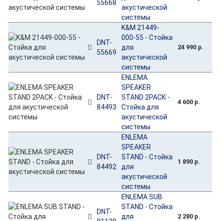
55668
акустической
системы
K&M 21449-
000-55 - Стойка
DNT-
для
24 990 р.
55669
акустической
системы
ENLEMA
SPEAKER
DNT-
STAND 2PACK -
4 600 р.
84493
Стойка для
акустической
системы
ENLEMA
SPEAKER
DNT-
STAND - Стойка
1 890 р.
84492
для
акустической
системы
ENLEMA SUB
STAND - Стойка
DNT-
для
2 280 р.