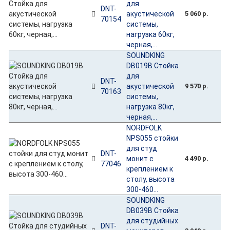
для
DNT-
акустической
5 060 р.
70154
системы,
нагрузка 60кг,
черная,...
SOUNDKING
DB019B Стойка
для
DNT-
акустической
9 570 р.
70163
системы,
нагрузка 80кг,
черная,...
NORDFOLK
NPS055 стойки
для студ
DNT-
монит с
4 490 р.
77046
креплением к
столу, высота
300-460...
SOUNDKING
DB039B Стойка
для студийных
DNT-