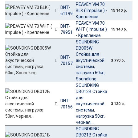
PEAVEY VM 70
DNT-
BLK ( Impulse ) -
15 140 р.
61199
Крепление
PEAVEY VM 70
DNT-
WHT ( Impulse )
15 140 р.
79951
- Крепление
SOUNDKING
DB005W
Стойка для
DNT-
акустической
3 770 р.
70157
системы,
нагрузка 60кг,
Soundking
SOUNDKING
DB012B Стойка
для
DNT-
акустической
3 130 р.
70156
системы,
нагрузка 50кг,
черная,...
SOUNDKING
DB021B Стойка