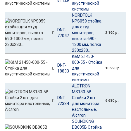
81129
акустической
системы
NORDFOLK
NPS059 стойка
для студ
DNT-
мониторов,
3 190 р.
77047
высота 690-
1300 мм, полка
230х230...
K&M 21450-
000-55 - Стойка
DNT-
для
10 990 р.
18833
акустической
системы
ALCTRON
MS180-5B
DNT-
Стойки 2 шт.
6 680 р.
72334
для монитора
настольные,
Alctron
SOUNDKING
DB005B Стойка