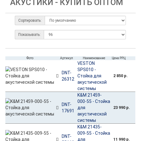
АКУСТИКИ - КУПИТЬ ОПТОМ
Сортировать:
Показывать:
Фото
Артикул
Наименование
Цена РРЦ
VESTON
SPS010 -
DNT-
Стойка для
2 850 р.
26312
акустической
системы
K&M 21459-
000-55 - Стойка
DNT-
для
23 990 р.
17691
акустической
системы
K&M 21435-
009-55 - Стойка
DNT-
для
11 990 р.