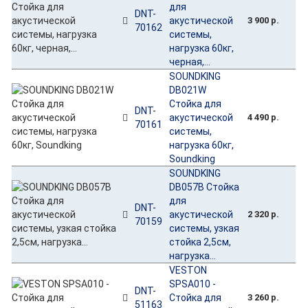
для
DNT-
акустической
3 900 р.
70162
системы,
нагрузка 60кг,
черная,...
SOUNDKING
DB021W
Стойка для
DNT-
акустической
4 490 р.
70161
системы,
нагрузка 60кг,
Soundking
SOUNDKING
DB057B Стойка
для
DNT-
акустической
2 320 р.
70159
системы, узкая
стойка 2,5см,
нагрузка...
VESTON
SPSA010 -
DNT-
Стойка для
3 260 р.
51163