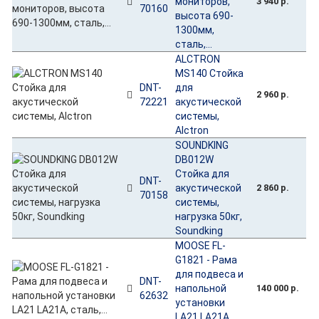
мониторов,
3 940 р.
70160
высота 690-
1300мм,
сталь,...
ALCTRON
MS140 Стойка
DNT-
для
2 960 р.
72221
акустической
системы,
Alctron
SOUNDKING
DB012W
Стойка для
DNT-
акустической
2 860 р.
70158
системы,
нагрузка 50кг,
Soundking
MOOSE FL-
G1821 - Рама
для подвеса и
DNT-
напольной
140 000 р.
62632
установки
LA21 LA21A,