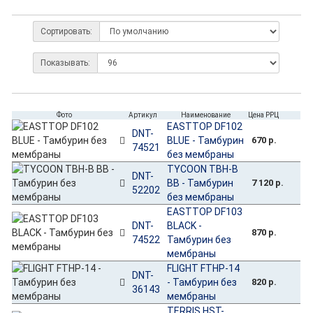
Сортировать:
Показывать:
Фото
Артикул
Наименование
Цена РРЦ
EASTTOP DF102
DNT-
BLUE - Тамбурин
670 р.
74521
без мембраны
TYCOON TBH-B
DNT-
BB - Тамбурин
7 120 р.
52202
без мембраны
EASTTOP DF103
DNT-
BLACK -
870 р.
74522
Тамбурин без
мембраны
FLIGHT FTHP-14
DNT-
- Тамбурин без
820 р.
36143
мембраны
TERRIS HST-