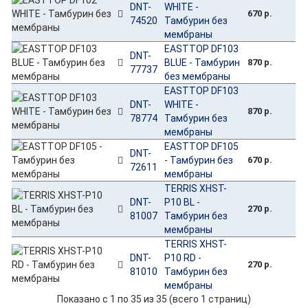
DNT-
WHITE -
670 р.
74520
Тамбурин без
мембраны
EASTTOP DF103
DNT-
BLUE - Тамбурин
870 р.
77737
без мембраны
EASTTOP DF103
DNT-
WHITE -
870 р.
78774
Тамбурин без
мембраны
EASTTOP DF105
DNT-
- Тамбурин без
670 р.
72611
мембраны
TERRIS XHST-
DNT-
P10 BL -
270 р.
81007
Тамбурин без
мембраны
TERRIS XHST-
DNT-
P10 RD -
270 р.
81010
Тамбурин без
мембраны
Показано с 1 по 35 из 35 (всего 1 страниц)