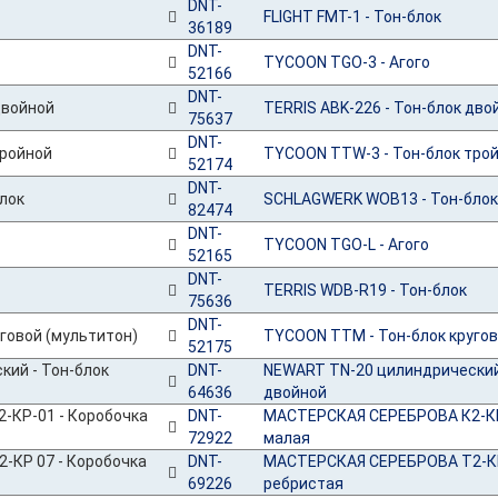
DNT-
FLIGHT FMT-1 - Тон-блок
36189
DNT-
TYCOON TGO-3 - Агого
52166
DNT-
TERRIS ABK-226 - Тон-блок дво
75637
DNT-
TYCOON TTW-3 - Тон-блок тро
52174
DNT-
SCHLAGWERK WOB13 - Тон-блок
82474
DNT-
TYCOON TGO-L - Агого
52165
DNT-
TERRIS WDB-R19 - Тон-блок
75636
DNT-
TYCOON TTM - Тон-блок кругов
52175
DNT-
NEWART TN-20 цилиндрический
64636
двойной
DNT-
МАСТЕРСКАЯ СЕРЕБРОВА К2-КР
72922
малая
DNT-
МАСТЕРСКАЯ СЕРЕБРОВА Т2-КР
69226
ребристая