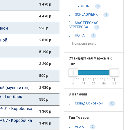
1 470 р.
TYCOON
5
SCHLAGWERK
3
4 470 р.
МАСТЕРСКАЯ
СЕРЕБРОВА
3
йной
920 р.
НОТА
1
йной
2 810 р.
Показать все
5 190 р.
Стандартная Маржа %
6
3 290 р.
-
82
500 р.
6
11
24
46
82
ой (мультитон)
2 930 р.
В Наличии
 - Тон-блок
550 р.
Склад Основной
12
-01 - Коробочка
1 360 р.
Тип Товара
 07 - Коробочка
1 410 р.
Агого
2