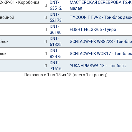
DNT-
МАСТЕРСКАЯ СЕРЕБРОВА Т2-КР
63512
малая
DNT-
TYCOON TTW-2 - Тон-блок дво
52173
DNT-
FLIGHT FBLG-265 - Гуиро
36190
DNT-
SCHLAGWERK WB822S - Тон-бло
61325
DNT-
SCHLAGWERK WOB17 - Тон-блок
82475
DNT-
YUKA HPMSWB-18 - Тон-блок
71616
Показано с 1 по 18 из 18 (всего 1 страниц)