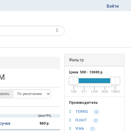
Войти
Фильтр
Цена
500
-
10690
р.
ОМ
500
571
1299
3803
10690
овать:
Производитель
TERRIS
2
Цена РРЦ
FLIGHT
2
ручке
860 р.
YUKA
1