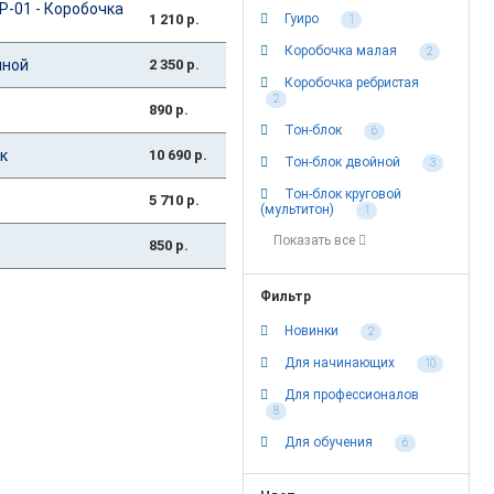
-01 - Коробочка
1 210 р.
Гуиро
1
Коробочка малая
2
йной
2 350 р.
Коробочка ребристая
2
890 р.
Тон-блок
6
к
10 690 р.
Тон-блок двойной
3
Тон-блок круговой
5 710 р.
(мультитон)
1
Показать все
850 р.
Фильтр
Новинки
2
Для начинающих
10
Для профессионалов
8
Для обучения
6