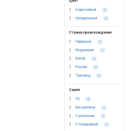
Цвет
Коричневый
5
Натуральный
6
Страна происхождения
Германия
2
Индонезия
1
Китай
4
Россия
5
Таиланд
5
Серия
YS
4
Без росписи
1
С росписью
1
С тонировкой
2