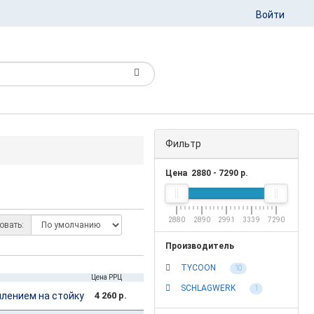
Войти
Фильтр
Цена
2880
-
7290
р.
2880
2890
2991
3339
7290
овать:
Производитель
TYCOON
10
Цена РРЦ
SCHLAGWERK
1
плением на стойку
4 260 р.