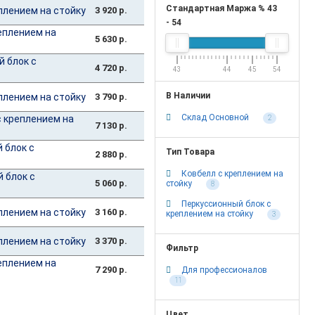
Стандартная Маржа %
43
плением на стойку
3 920 р.
-
54
еплением на
5 630 р.
 блок с
4 720 р.
43
44
45
54
В Наличии
плением на стойку
3 790 р.
Склад Основной
 креплением на
2
7 130 р.
 блок с
Тип Товара
2 880 р.
Ковбелл с креплением на
 блок с
5 060 р.
стойку
8
Перкуссионный блок с
плением на стойку
3 160 р.
креплением на стойку
3
плением на стойку
3 370 р.
Фильтр
еплением на
7 290 р.
Для профессионалов
11
Цвет