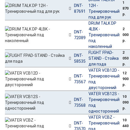
1
DNT-
12H -
870
87691
Тренировочный
р.
пэд для рук
DRUM TALK DP
4LBK -
2
DNT-
Тренировочный
000
72089
пэд
р.
наколенный
FLIGHT FPAD-
2
DNT-
STAND - Стойка
050
58535
для пэда
р.
VATER VCB12D -
12
DNT-
Тренировочный
900
73567
пэд
р.
двусторонний
VATER VCB12S -
10
DNT-
Тренировочный
090
73568
пэд
р.
односторонний
VATER VCBZ -
10
DNT-
Тренировочный
440
73570
пэд