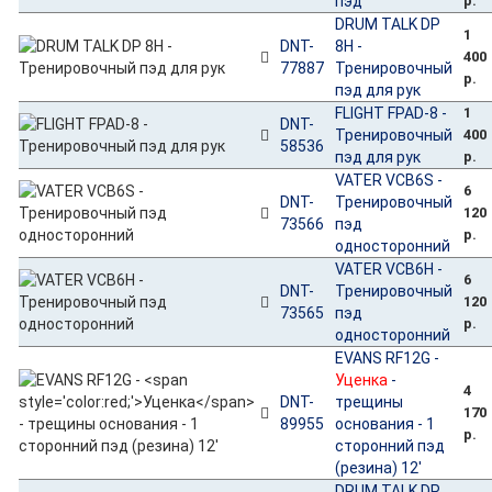
пэд
р.
DRUM TALK DP
1
DNT-
8H -
400
77887
Тренировочный
р.
пэд для рук
FLIGHT FPAD-8 -
1
DNT-
Тренировочный
400
58536
пэд для рук
р.
VATER VCB6S -
6
DNT-
Тренировочный
120
73566
пэд
р.
односторонний
VATER VCB6H -
6
DNT-
Тренировочный
120
73565
пэд
р.
односторонний
EVANS RF12G -
Уценка
-
4
DNT-
трещины
170
89955
основания - 1
р.
сторонний пэд
(резина) 12'
DRUM TALK DP