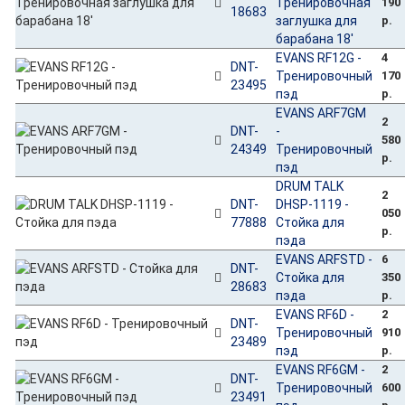
Тренировочная
190
18683
заглушка для
р.
барабана 18'
EVANS RF12G -
4
DNT-
Тренировочный
170
23495
пэд
р.
EVANS ARF7GM
2
DNT-
-
580
24349
Тренировочный
р.
пэд
DRUM TALK
2
DNT-
DHSP-1119 -
050
77888
Стойка для
р.
пэда
EVANS ARFSTD -
6
DNT-
Стойка для
350
28683
пэда
р.
EVANS RF6D -
2
DNT-
Тренировочный
910
23489
пэд
р.
EVANS RF6GM -
2
DNT-
Тренировочный
600
23491