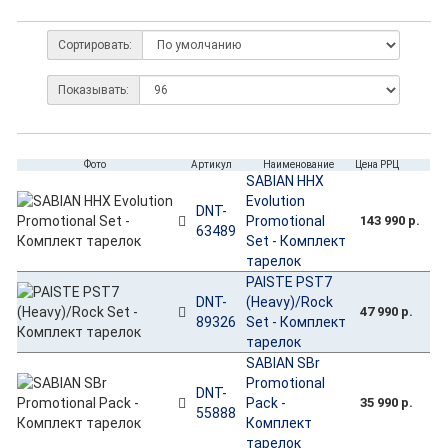
Сортировать:
Показывать:
Фото
Артикул
Наименование
Цена РРЦ
SABIAN HHX
Evolution
DNT-
Promotional
143 990 р.
63489
Set - Комплект
тарелок
PAISTE PST7
DNT-
(Heavy)/Rock
47 990 р.
89326
Set - Комплект
тарелок
SABIAN SBr
Promotional
DNT-
Pack -
35 990 р.
55888
Комплект
тарелок