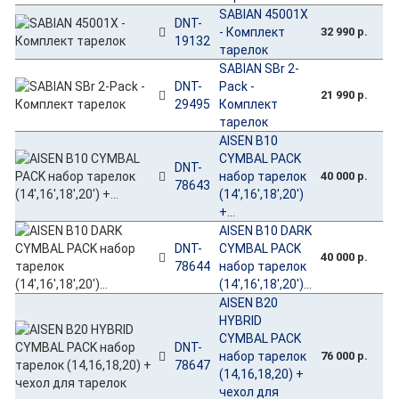
SABIAN 45001X
DNT-
- Комплект
32 990 р.
19132
тарелок
SABIAN SBr 2-
DNT-
Pack -
21 990 р.
29495
Комплект
тарелок
AISEN B10
CYMBAL PACK
DNT-
набор тарелок
40 000 р.
78643
(14',16',18',20')
+...
AISEN B10 DARK
DNT-
CYMBAL PACK
40 000 р.
78644
набор тарелок
(14',16',18',20')...
AISEN B20
HYBRID
CYMBAL PACK
DNT-
набор тарелок
76 000 р.
78647
(14,16,18,20) +
чехол для