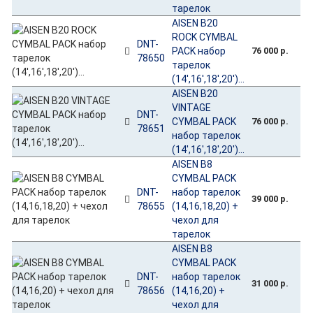
тарелок
AISEN B20
ROCK CYMBAL
DNT-
PACK набор
76 000 р.
78650
тарелок
(14',16',18',20')...
AISEN B20
VINTAGE
DNT-
CYMBAL PACK
76 000 р.
78651
набор тарелок
(14',16',18',20')...
AISEN B8
CYMBAL PACK
DNT-
набор тарелок
39 000 р.
78655
(14,16,18,20) +
чехол для
тарелок
AISEN B8
CYMBAL PACK
DNT-
набор тарелок
31 000 р.
78656
(14,16,20) +
чехол для