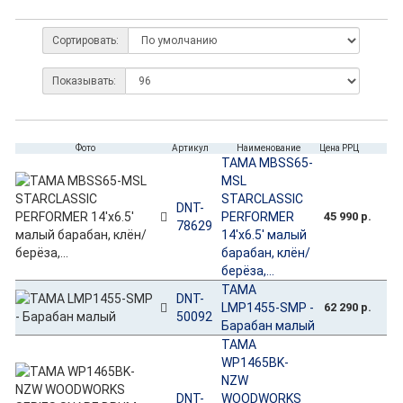
Сортировать:
Показывать:
Фото
Артикул
Наименование
Цена РРЦ
TAMA MBSS65-
MSL
STARCLASSIC
DNT-
PERFORMER
45 990 р.
78629
14'x6.5' малый
барабан, клён/
берёза,...
TAMA
DNT-
LMP1455-SMP -
62 290 р.
50092
Барабан малый
TAMA
WP1465BK-
NZW
DNT-
WOODWORKS