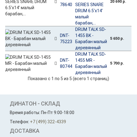
20 690 р.
78640
SERIES SNARE
DRUM 6.5'х14'
малый
барабан,...
DRUM TALK SD-
DNT-
1455 BK -
5 650 р.
75223
Барабан малый
деревянный
DRUM TALK SD-
DNT-
1455 MR -
5 700 р.
80744
Барабан малый
деревянный
Показано с 1 по 5 из 5 (всего 1 страниц)
ДИНАТОН - СКЛАД
Время работы: Пн-Пт 9:00-18:00
Телефон:
+7 (499) 322-4339
ДОСТАВКА