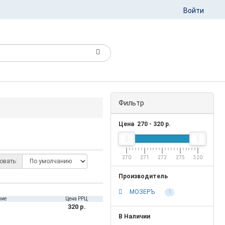
Войти
Фильтр
Цена
270
-
320
р.
270
271
272
275
320
овать:
Производитель
МОЗЕРЪ
1
ние
Цена РРЦ
320 р.
В Наличии