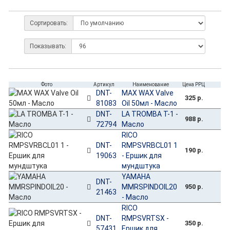
Сортировать:
Показывать:
Фото
Артикул
Наименование
Цена РРЦ
DNT-
MAX WAX Valve
325 р.
81083
Oil 50мл - Масло
DNT-
LA TROMBA T-1 -
988 р.
72794
Масло
RICO
DNT-
RMPSVRBCL01 1
190 р.
19063
- Ершик для
мундштука
YAMAHA
DNT-
MMRSPINDOIL20
950 р.
21463
- Масло
RICO
DNT-
RMPSVRTSX -
350 р.
57431
Ершик для