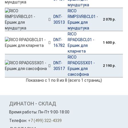
мундштука
RICO
DNT-
RMPSVRBCL01 -
2 070 р.
30513
Ершик для
мундштука
RICO
DNT-
RPADGBCL01 -
1 600 р.
16782
Ершик для
кларнета
RICO
DNT-
RPADGSSX01 -
2 190 р.
30517
Ершик для
саксофона
Показано с 1 по 8 из 8 (всего 1 страниц)
ДИНАТОН - СКЛАД
Время работы: Пн-Пт 9:00-18:00
Телефон:
+7 (499) 322-4339