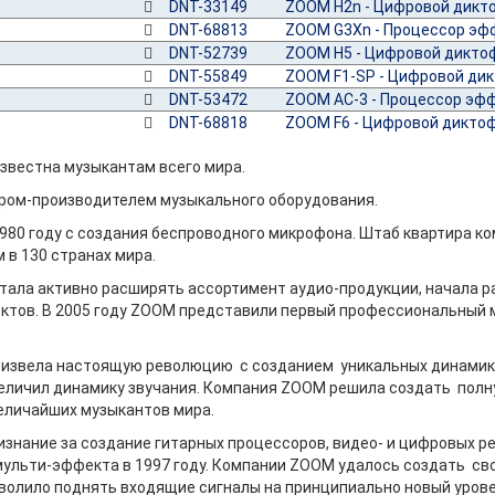
DNT-33149
ZOOM H2n - Цифровой дикт
DNT-68813
ZOOM G3Xn - Процессор эф
DNT-52739
ZOOM H5 - Цифровой дикто
DNT-55849
ZOOM F1-SP - Цифровой ди
DNT-53472
ZOOM AC-3 - Процессор эф
DNT-68818
ZOOM F6 - Цифровой дикто
звестна музыкантам всего мира.
ром-производителем музыкального оборудования.
1980 году с создания беспроводного микрофона. Штаб квартира 
м в 130 странах мира.
стала активно расширять ассортимент аудио-продукции, начала 
тов. В 2005 году ZOOM представили первый профессиональный м
роизвела настоящую революцию с созданием уникальных динами
еличил динамику звучания. Компания ZOOM решила создать полну
еличайших музыкантов мира.
знание за создание гитарных процессоров, видео- и цифровых ре
r мульти-эффекта в 1997 году. Компании ZOOM удалось создать с
зволило поднять входящие сигналы на принципиально новый уров