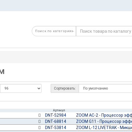
м
Сортировать:
Артикул
DNT-52984
ZOOM AC-2 - Процессор эфф
DNT-68814
ZOOM G11 - Процессор эфф
DNT-53814
ZOOM L-12 LIVETRAK - Микш