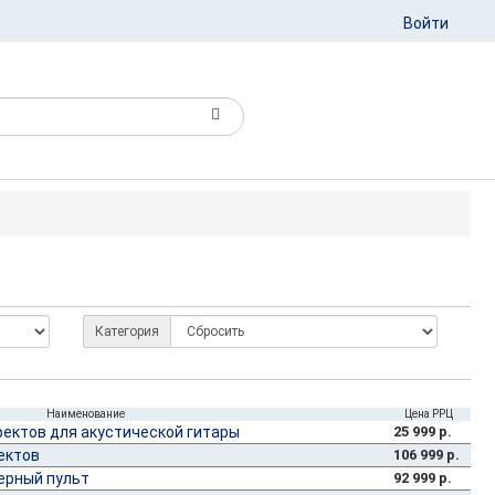
Войти
Категория
Наименование
Цена РРЦ
ектов для акустической гитары
25 999 р.
ектов
106 999 р.
ерный пульт
92 999 р.