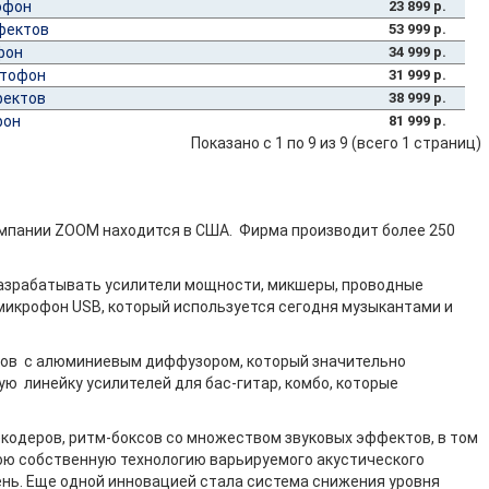
офон
23 899 р.
фектов
53 999 р.
фон
34 999 р.
ктофон
31 999 р.
фектов
38 999 р.
фон
81 999 р.
Показано с 1 по 9 из 9 (всего 1 страниц)
компании ZOOM находится в США. Фирма производит более 250
разрабатывать усилители мощности, микшеры, проводные
икрофон USB, который используется сегодня музыкантами и
ков с алюминиевым диффузором, который значительно
ю линейку усилителей для бас-гитар, комбо, которые
кодеров, ритм-боксов со множеством звуковых эффектов, в том
вою собственную технологию варьируемого акустического
ень. Еще одной инновацией стала система снижения уровня