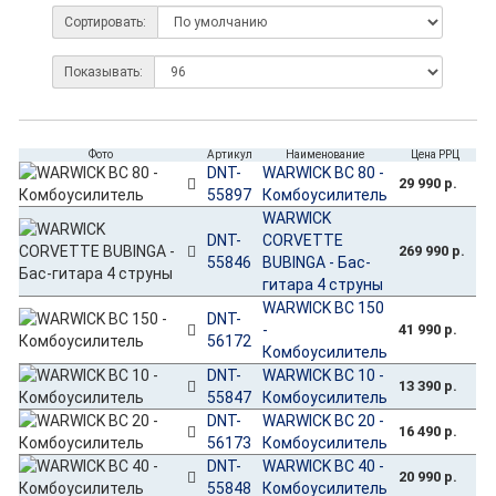
Сортировать:
Показывать:
Фото
Артикул
Наименование
Цена РРЦ
DNT-
WARWICK BC 80 -
29 990 р.
55897
Комбоусилитель
WARWICK
DNT-
CORVETTE
269 990 р.
55846
BUBINGA - Бас-
гитара 4 струны
WARWICK BC 150
DNT-
-
41 990 р.
56172
Комбоусилитель
DNT-
WARWICK BC 10 -
13 390 р.
55847
Комбоусилитель
DNT-
WARWICK BC 20 -
16 490 р.
56173
Комбоусилитель
DNT-
WARWICK BC 40 -
20 990 р.
55848
Комбоусилитель