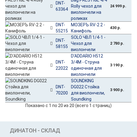
DNT-
Rolly чехол для
24 999 р.
63364
виолончели на
роликах
DNT-
МОЗЕРЪ RV-2 2 -
430 р.
55215
Канифоль
SOLO ЧВЛ 1/4-1 -
DNT-
Чехол для
2 780 р.
58155
виолончели
D'ADDARIO H512
DNT-
3/4M - Струна
3 190 р.
22022
одиночная для
виолончели
SOUNDKING
DNT-
DG022 Стойка
3 900 р.
70200
для виолончели,
Soundking
Показано с 1 по 20 из 20 (всего 1 страниц)
ДИНАТОН - СКЛАД