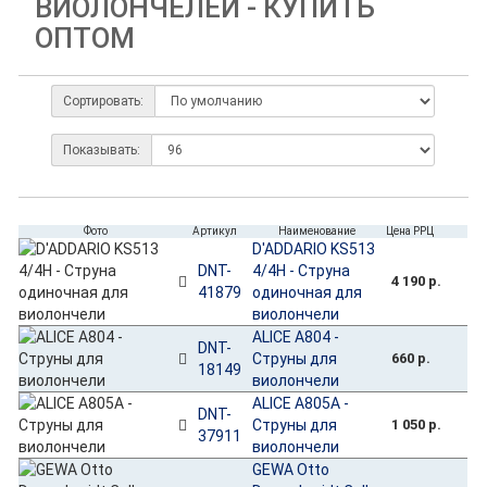
ВИОЛОНЧЕЛЕЙ - КУПИТЬ
ОПТОМ
Сортировать:
Показывать:
Фото
Артикул
Наименование
Цена РРЦ
D'ADDARIO KS513
DNT-
4/4H - Струна
4 190 р.
41879
одиночная для
виолончели
ALICE A804 -
DNT-
Струны для
660 р.
18149
виолончели
ALICE A805A -
DNT-
Струны для
1 050 р.
37911
виолончели
GEWA Otto