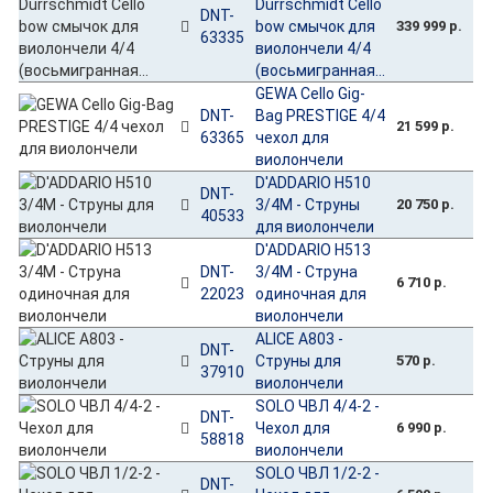
Durrschmidt Cello
DNT-
bow смычок для
339 999 р.
63335
виолончели 4/4
(восьмигранная...
GEWA Cello Gig-
DNT-
Bag PRESTIGE 4/4
21 599 р.
63365
чехол для
виолончели
D'ADDARIO H510
DNT-
3/4M - Струны
20 750 р.
40533
для виолончели
D'ADDARIO H513
DNT-
3/4M - Струна
6 710 р.
22023
одиночная для
виолончели
ALICE A803 -
DNT-
Струны для
570 р.
37910
виолончели
SOLO ЧВЛ 4/4-2 -
DNT-
Чехол для
6 990 р.
58818
виолончели
SOLO ЧВЛ 1/2-2 -
DNT-