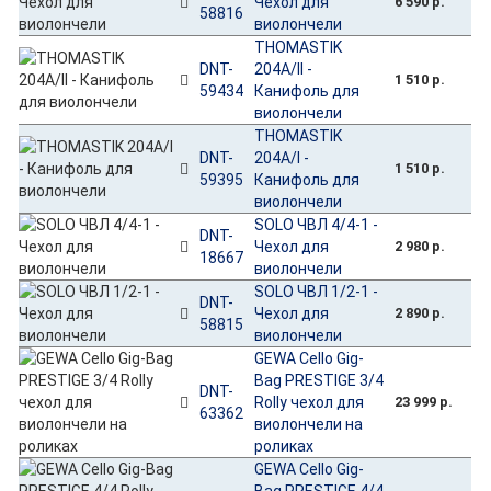
Чехол для
6 590 р.
58816
виолончели
THOMASTIK
DNT-
204A/II -
1 510 р.
59434
Канифоль для
виолончели
THOMASTIK
DNT-
204A/I -
1 510 р.
59395
Канифоль для
виолончели
SOLO ЧВЛ 4/4-1 -
DNT-
Чехол для
2 980 р.
18667
виолончели
SOLO ЧВЛ 1/2-1 -
DNT-
Чехол для
2 890 р.
58815
виолончели
GEWA Cello Gig-
Bag PRESTIGE 3/4
DNT-
Rolly чехол для
23 999 р.
63362
виолончели на
роликах
GEWA Cello Gig-
Bag PRESTIGE 4/4