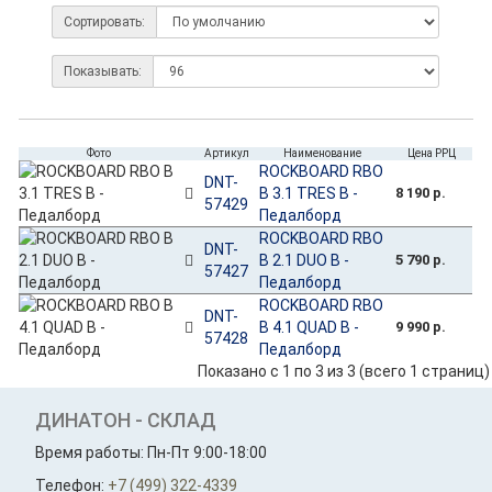
Сортировать:
Показывать:
Фото
Артикул
Наименование
Цена РРЦ
ROCKBOARD RBO
DNT-
B 3.1 TRES B -
8 190 р.
57429
Педалборд
ROCKBOARD RBO
DNT-
B 2.1 DUO B -
5 790 р.
57427
Педалборд
ROCKBOARD RBO
DNT-
B 4.1 QUAD B -
9 990 р.
57428
Педалборд
Показано с 1 по 3 из 3 (всего 1 страниц)
ДИНАТОН - СКЛАД
Время работы: Пн-Пт 9:00-18:00
Телефон:
+7 (499) 322-4339