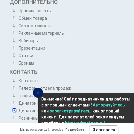
ДОПОЛНИТЕЛЬНО
Правила оплаты
Обмен товара
Система скидок
Рекламные материалы
Вебинары
Презентации
Статьи
Бренды
КОНТАКТЫ
Контакты
Телефоны отдела продаж
График работы отдела продаж
Внимание! Сайт предназначен для работы
Динатон в Telegram
с оптовыми клиентами!
Авторизуйтесь
Динатон в Max
или
зарегистрируйтесь
, как оптовый
клиент. Для покупателей рекомендуем
Розничным покупателям
перейти на
https://dynatone.ru/
opt@dynatone.ru
Я согласен
Мы используем файлы cookie
Подробнее