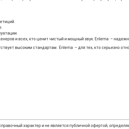
петиций.
е.
луатации.
неров и всех, кто ценит чистый и мощный звук. Enlema – надежн
твует высоким стандартам. Enlema – для тех, кто серьезно относи
т справочный характер и не является публичной офертой, опреде