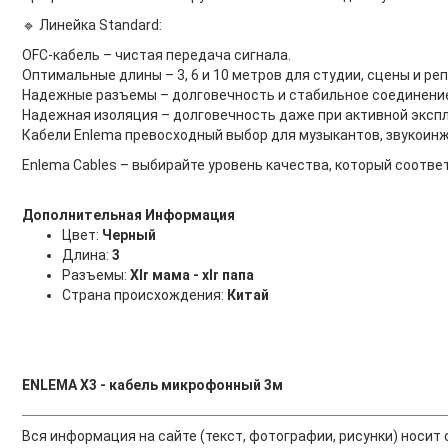
🔹 Линейка Standard:
OFC-кабель – чистая передача сигнала.
Оптимальные длины – 3, 6 и 10 метров для студии, сцены и ре
Надежные разъемы – долговечность и стабильное соединени
Надежная изоляция – долговечность даже при активной эксп
Кабели Enlema превосходный выбор для музыкантов, звукоинже
Enlema Cables – выбирайте уровень качества, который соответс
Дополнительная Информация
Цвет:
Черный
Длина:
3
Разъемы:
Xlr мама - xlr папа
Страна происхождения:
Китай
ENLEMA X3 - кабель микрофонный 3м
Вся информация на сайте (текст, фотографии, рисунки) носи