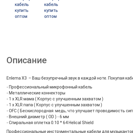
Описание
Enlema X3 – Ваш безупречный звук в каждой ноте. Покупая каб
- Профессиональный микрофонный кабель
- Металлические коннекторы
- 1 x XLR мама ( Корпус с улучшенным захватом )
- 1 x XLR папа ( Корпус с улучшенным захватом )
- OFC ( Бескислородная медь, что улучшает проводимость сиг
- Внешний диаметр ( OD ) - 6 мм
- Cпиральная оплетка 0.10 * 64 Helical Shield
Профессиональные инструментальные кабели для музыкантов, 