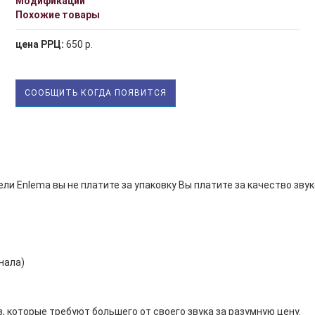
Модификации
Похожие товары
цена РРЦ:
650 р.
СООБЩИТЬ КОГДА ПОЯВИТСЯ
ели Enlema вы не платите за упаковку Вы платите за качество зву
нала)
которые требуют большего от своего звука за разумную цену.