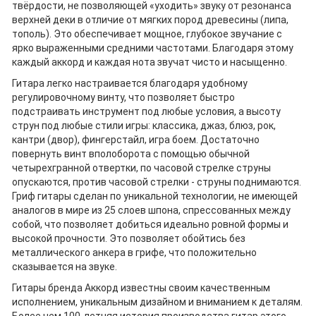
твёрдости, не позволяющей «уходить» звуку от резонанса
верхней деки в отличие от мягких пород древесины (липа,
тополь). Это обеспечивает мощное, глубокое звучание с
ярко выраженными средними частотами. Благодаря этому
каждый аккорд и каждая нота звучат чисто и насыщенно.
Гитара легко настраивается благодаря удобному
регулировочному винту, что позволяет быстро
подстраивать инструмент под любые условия, а высоту
струн под любые стили игры: классика, джаз, блюз, рок,
кантри (двор), фингерстайл, игра боем. Достаточно
повернуть винт вполоборота с помощью обычной
четырехгранной отвертки, по часовой стрелке струны
опускаются, против часовой стрелки - струны поднимаются.
Гриф гитары сделан по уникальной технологии, не имеющей
аналогов в мире из 25 слоев шпона, спрессованных между
собой, что позволяет добиться идеально ровной формы и
высокой прочности. Это позволяет обойтись без
металлического анкера в грифе, что положительно
сказывается на звуке.
Гитары бренда Аккорд известны своим качественным
исполнением, уникальным дизайном и вниманием к деталям.
Более чем 100-летняя история производства гитар этого