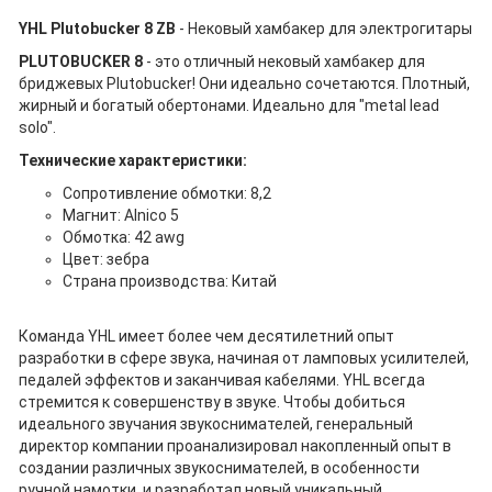
YHL Plutobucker 8 ZB
- Нековый хамбакер для электрогитары
PLUTOBUCKER 8
- это отличный нековый хамбакер для
бриджевых Plutobucker! Они идеально сочетаются. Плотный,
жирный и богатый обертонами. Идеально для "metal lead
solo".
Технические характеристики:
Сопротивление обмотки: 8,2
Магнит: Alnico 5
Обмотка: 42 awg
Цвет: зебра
Страна производства: Китай
Команда YHL имеет более чем десятилетний опыт
разработки в сфере звука, начиная от ламповых усилителей,
педалей эффектов и заканчивая кабелями. YHL всегда
стремится к совершенству в звуке. Чтобы добиться
идеального звучания звукоснимателей, генеральный
директор компании проанализировал накопленный опыт в
создании различных звукоснимателей, в особенности
ручной намотки, и разработал новый уникальный