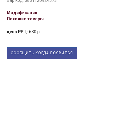
Бар код: 3831120924573
Модификации
Похожие товары
цена РРЦ:
680 р.
СООБЩИТЬ КОГДА ПОЯВИТСЯ