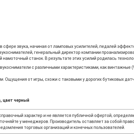
 сфере звука, начиная от ламповых усилителей, педалей эффекто
звукоснимателей, генеральный директор компании проанализиров
 намоточный станок. В результате этих усилий родилась технологи
укосниматели с различными характеристиками, как винтажные (WD
. Ощущения от игры, схожи с таковыми у дорогих бутиковых датчи
, цвет черный
т справочный характер и не является публичной офертой, опреде
точняйте у менеджеров. Производитель оставляет за собой право
едомления торговых организаций и конечных пользователей.