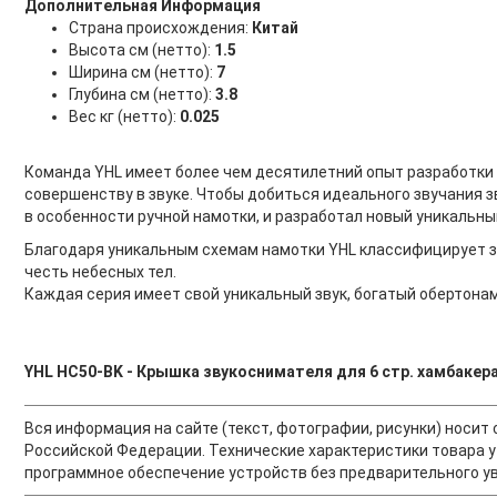
Дополнительная Информация
Страна происхождения:
Китай
Высота см (нетто):
1.5
Ширина см (нетто):
7
Глубина см (нетто):
3.8
Вес кг (нетто):
0.025
Команда YHL имеет более чем десятилетний опыт разработки в
совершенству в звуке. Чтобы добиться идеального звучания 
в особенности ручной намотки, и разработал новый уникальный
Благодаря уникальным схемам намотки YHL классифицирует зв
честь небесных тел.
Каждая серия имеет свой уникальный звук, богатый обертонами
YHL HC50-BK - Крышка звукоснимателя для 6 стр. хамбакера
Вся информация на сайте (текст, фотографии, рисунки) носи
Российской Федерации. Технические характеристики товара у
программное обеспечение устройств без предварительного ув