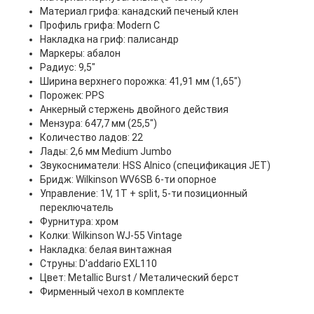
Материал грифа: канадский печеный клен
Профиль грифа: Modern C
Накладка на гриф: палисандр
Маркеры: абалон
Радиус: 9,5"
Ширина верхнего порожка: 41,91 мм (1,65")
Порожек: PPS
Анкерный стержень двойного действия
Мензура: 647,7 мм (25,5")
Количество ладов: 22
Лады: 2,6 мм Medium Jumbo
Звукосниматели: HSS Alnico (спецификация JET)
Бридж: Wilkinson WV6SB 6-ти опорное
Управление: 1V, 1T + split, 5-ти позиционный
переключатель
Фурнитура: хром
Колки: Wilkinson WJ-55 Vintage
Накладка: белая винтажная
Струны: D'addario EXL110
Цвет: Metallic Burst / Металический берст
Фирменный чехол в комплекте