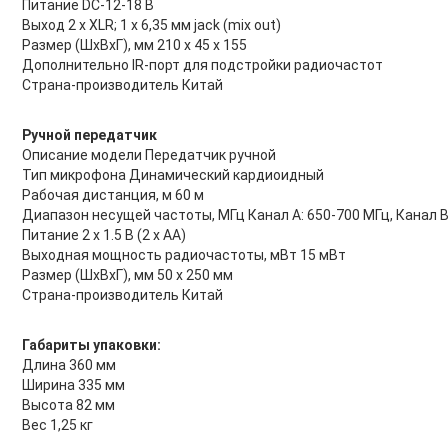
Питание DC-12-18 В
Выход 2 х XLR; 1 х 6,35 мм jack (mix out)
Размер (ШхВхГ), мм 210 х 45 х 155
Дополнительно IR-порт для подстройки радиочастот
Страна-производитель Китай
Ручной передатчик
Описание модели Передатчик ручной
Тип микрофона Динамический кардиоидный
Рабочая дистанция, м 60 м
Диапазон несущей частоты, МГц Канал A: 650-700 МГц, Канал B
Питание 2 х 1.5 В (2 х АА)
Выходная мощность радиочастоты, мВт 15 мВт
Размер (ШхВхГ), мм 50 х 250 мм
Страна-производитель Китай
Габариты упаковки:
Длина 360 мм
Ширина 335 мм
Высота 82 мм
Вес 1,25 кг