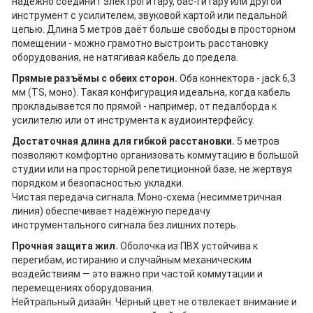
надёжно соединит электрогитару, бас‑гитару или другой
инструмент с усилителем, звуковой картой или педальной
цепью. Длина 5 метров даёт больше свободы в просторном
помещении - можно грамотно выстроить расстановку
оборудования, не натягивая кабель до предела.
Прямые разъёмы с обеих сторон.
Оба коннектора - jack 6,3
мм (TS, моно). Такая конфигурация идеальна, когда кабель
прокладывается по прямой - например, от педалборда к
усилителю или от инструмента к аудиоинтерфейсу.
Достаточная длина для гибкой расстановки.
5 метров
позволяют комфортно организовать коммутацию в большой
студии или на просторной репетиционной базе, не жертвуя
порядком и безопасностью укладки.
Чистая передача сигнала. Моно‑схема (несимметричная
линия) обеспечивает надёжную передачу
инструментального сигнала без лишних потерь.
Прочная защита жил.
Оболочка из ПВХ устойчива к
перегибам, истиранию и случайным механическим
воздействиям — это важно при частой коммутации и
перемещениях оборудования.
Нейтральный дизайн. Чёрный цвет не отвлекает внимание и