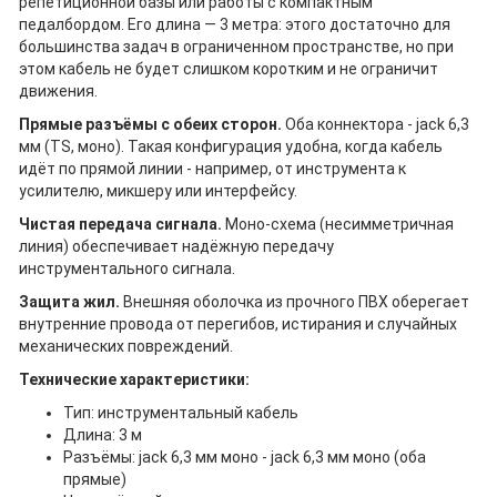
репетиционной базы или работы с компактным
педалбордом. Его длина — 3 метра: этого достаточно для
большинства задач в ограниченном пространстве, но при
этом кабель не будет слишком коротким и не ограничит
движения.
Прямые разъёмы с обеих сторон.
Оба коннектора - jack 6,3
мм (TS, моно). Такая конфигурация удобна, когда кабель
идёт по прямой линии - например, от инструмента к
усилителю, микшеру или интерфейсу.
Чистая передача сигнала.
Моно-схема (несимметричная
линия) обеспечивает надёжную передачу
инструментального сигнала.
Защита жил.
Внешняя оболочка из прочного ПВХ оберегает
внутренние провода от перегибов, истирания и случайных
механических повреждений.
Технические характеристики:
Тип: инструментальный кабель
Длина: 3 м
Разъёмы: jack 6,3 мм моно - jack 6,3 мм моно (оба
прямые)