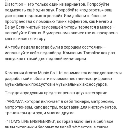
Distortion – это только один из вариантов. Попробуйте
подыскать ещё один звук. Попробуйте «подогреть» ваш
дисторшн педалью «грелкой». Или добавить больше
пространства с помощью таких эффектов, как Reverb и
Delay. Если чистый звук вашей гитары теряется в миксе –
попробуйте Chorus. В умеренном количестве он прекрасно
«вытягивает» гитару.
А чтобы педали всегда были в хорошем состоянии –
используйте кейс-педалборд. Компания Tomsline как раз
выпускает такой для педалей мини-серии.
Компания Aroma Music Co. Ltd. занимается исследованием и
разработкой в области высококачественных цифровых
музыкальных продуктов и музыкальных аксессуаров.
Текущая продукция представлена в двух категориях.
· "AROMA", которая включает в себя тюнеры, метрономы,
метротюнеры, каподастры, подставки для инструментов,
тренажеры для рук, и многое другое.
· "TOM'S LINE ENGINEERING", которая включает в себя все
виды гитарных и басовых педалей эффектов, а также