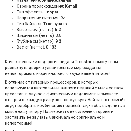
Назначение:
Универсальная
Страна происхождения:
Китай
Тип эффекта:
Looper
Напряжение питания:
9v
Тип байпаса:
True bypass
Высота см (нетто):
5.2
Ширина см (нетто):
3.8
Глубина см (нетто):
9.2
Вес кг (нетто):
0.133
Качественные и недорогие педали Tomsline помогут вам
распахнуть двери в удивительный мир создания
неповторимого и оригинального звука вашей гитары!
В отличие от гитарных процессоров, в которых
используются виртуальные аналоги педалей с множеством
пресетов, в случае с физическими педалями вы сможете
отстроить каждую ручку по своему вкусу. Найти «тот самый»
звук, подобрать комбинацию педалей так, чтобы выделить в
миксе вашу гитару. Подчеркнуть её сильные стороны и
заставить её звучать максимально оригинально и
неповторимо!