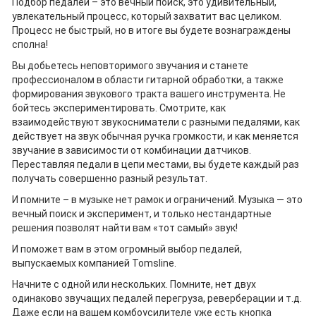
Подбор педалей – это вечный поиск, это удивительный,
увлекательный процесс, который захватит вас целиком.
Процесс не быстрый, но в итоге вы будете вознаграждены
сполна!
Вы добьетесь неповторимого звучания и станете
профессионалом в области гитарной обработки, а также
формирования звукового тракта вашего инструмента. Не
бойтесь экспериментировать. Смотрите, как
взаимодействуют звукосниматели с разными педалями, как
действует на звук обычная ручка громкости, и как меняется
звучание в зависимости от комбинации датчиков.
Переставляя педали в цепи местами, вы будете каждый раз
получать совершенно разный результат.
И помните – в музыке нет рамок и ограничений. Музыка — это
вечный поиск и эксперимент, и только нестандартные
решения позволят найти вам «тот самый» звук!
И поможет вам в этом огромный выбор педалей,
выпускаемых компанией Tomsline.
Начните с одной или нескольких. Помните, нет двух
одинаково звучащих педалей перегруза, реверберации и т.д.
Даже если на вашем комбоусилителе уже есть кнопка