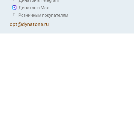
Динатон в Telegram
Динатон в Max
Розничным покупателям
opt@dynatone.ru