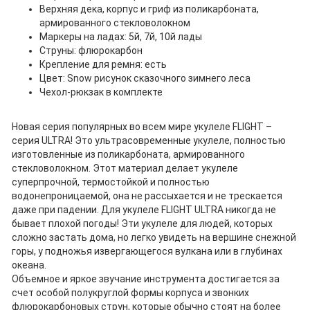
Верхняя дека, корпус и гриф из поликарбоната,
армированного стекловолокном
Маркеры на ладах: 5й, 7й, 10й лады
Струны: флюрокарбон
Крепление для ремня: есть
Цвет: Snow рисунок сказочного зимнего леса
Чехол-рюкзак в комплекте
Новая серия популярных во всем мире укулеле FLIGHT –
серия ULTRA! Это ультрасовременные укулеле, полностью
изготовленные из поликарбоната, армированного
стекловолокном. Этот материал делает укулеле
суперпрочной, термостойкой и полностью
водонепроницаемой, она не рассыхается и не трескается
даже при падении. Для укулеле FLIGHT ULTRA никогда не
бывает плохой погоды! Эти укулеле для людей, которых
сложно застать дома, но легко увидеть на вершине снежной
горы, у подножья извергающегося вулкана или в глубинах
океана.
Объемное и яркое звучание инструмента достигается за
счет особой полукруглой формы корпуса и звонких
флюрокарбоновых струн, которые обычно стоят на более