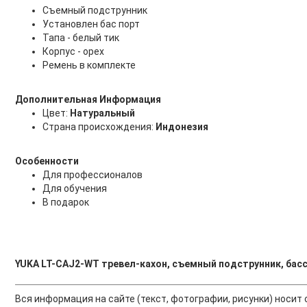
Съемный подструнник
Установлен бас порт
Тапа - белый тик
Корпус - орех
Ремень в комплекте
Дополнительная Информация
Цвет:
Натуральный
Страна происхождения:
Индонезия
Особенности
Для профессионалов
Для обучения
В подарок
YUKA LT-CAJ2-WT тревел-кахон, съемный подструнник, бассп
Вся информация на сайте (текст, фотографии, рисунки) носи