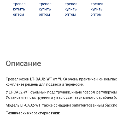
Описание
Тревел кахон
LT-CAJ2-WT
от
YUKA
очень практичен, он компак
комплекте ремень для подвеса и переноски.
У LT-CAJ2-WT съемный подструнник, иначе говоря, регулируем
Установите подструнник и у вас будет звук малого барабана (с
Модель LT-CAJ2-WT также оснащена запатентованным басспор
Технические характеристики: