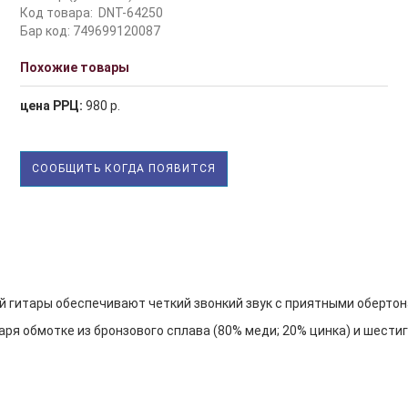
Код товара:
DNT-64250
Бар код: 749699120087
Похожие товары
цена РРЦ:
980 р.
СООБЩИТЬ КОГДА ПОЯВИТСЯ
й гитары обеспечивают четкий звонкий звук с приятными обертон
аря обмотке из бронзового сплава (80% меди; 20% цинка) и шест