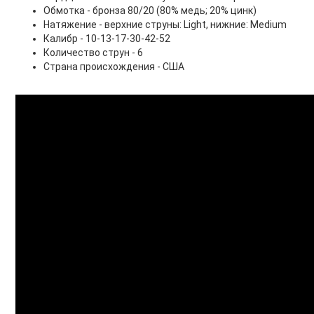
Обмотка - бронза 80/20 (80% медь; 20% цинк)
Натяжение - верхние струны: Light, нижние: Medium
Калибр - 10-13-17-30-42-52
Количество струн - 6
Страна происхождения - США