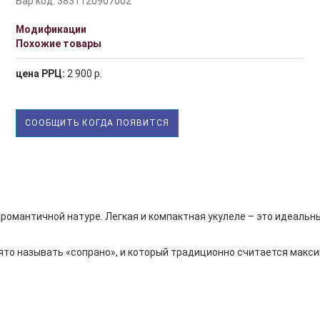
Бар код: 3831120907002
Модификации
Похожие товары
цена РРЦ:
2 900 р.
СООБЩИТЬ КОГДА ПОЯВИТСЯ
омантичной натуре. Легкая и компактная укулеле – это идеальн
ято называть «сопрано», и который традиционно считается мак