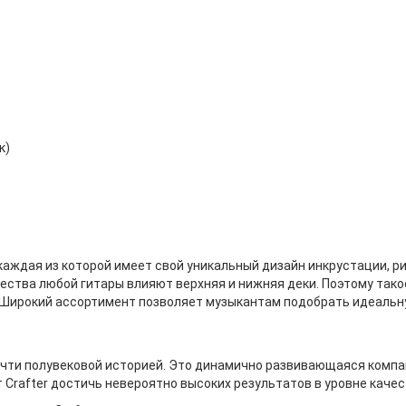
к)
каждая из которой имеет свой уникальный дизайн инкрустации, рис
ачества любой гитары влияют верхняя и нижняя деки. Поэтому так
. Широкий ассортимент позволяет музыкантам подобрать идеальну
почти полувековой историей. Это динамично развивающаяся компан
Crafter достичь невероятно высоких результатов в уровне качес