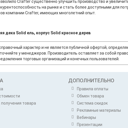
озволило Crafter существенно улучшить производство и увеличи
курентоспособность на рынке и стать более доступными для потр
в компании Crafter, имеющих многолетний опыт.
 дека Solid ель, корпус Solid красное дерев
т справочный характер и не является публичной офертой, опреде
точняйте у менеджеров. Производитель оставляет за собой право
едомления торговых организаций и конечных пользователей.
А
ДОПОЛНИТЕЛЬНО
ка
Правила оплаты
стоимости
Обмен товара
 получения товара
Система скидок
Рекламные материалы
Вебинары
Презентации