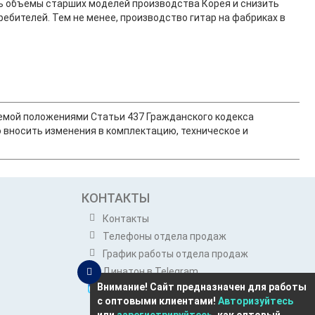
ть объемы старших моделей производства Корея и снизить
ебителей. Тем не менее, производство гитар на фабриках в
ляемой положениями Статьи 437 Гражданского кодекса
 вносить изменения в комплектацию, техническое и
КОНТАКТЫ
Контакты
Телефоны отдела продаж
График работы отдела продаж
Динатон в Telegram
Внимание! Сайт предназначен для работы
Динатон в Max
с оптовыми клиентами!
Авторизуйтесь
Розничным покупателям