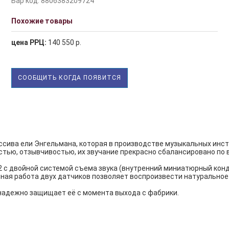
Бар код: 8806383209724
Похожие товары
цена РРЦ:
140 550 р.
СООБЩИТЬ КОГДА ПОЯВИТСЯ
сива ели Энгельмана, которая в производстве музыкальных инст
тью, отзывчивостью, их звучание прекрасно сбалансировано по в
S-2 с двойной системой съема звука (внутренний миниатюрный к
ная работа двух датчиков позволяет воспроизвести натуральное 
 надежно защищает её с момента выхода с фабрики.