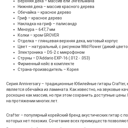
Верхняя дека – массив ели Энгельмана
Нижняя дека – массив красного дерева
Обечайка – красное дерево
Гриф – красное дерево
Накладка на гриф – палисандр
Мензура – 647,7 мм
Колки – хром GROVER
Отделка – глянцевая верхняя дека, матовый корпус
Цвет – натуральный, с рисунком Wild Flower (дикий цвето
Электроника – DS-2 с микрофоном
Струны – D’Addario EXP-16 (.012 - .053)
Фирменный кейс в комплекте
Страна-производитель – Корея
Серия Anniversary – традиционные Юбилейные гитары Crafter, 
является обечайка из ламината. Как известно, на звуковые к
роскошно как массив, но при этом сохранить доступные цены
на протяжении многих лет.
Crafter – популярный корейский бренд акустических гитар с 
которых нет похожих. Сочетание всех преимуществ позволяют 