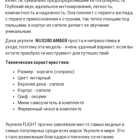
качеств, буквально предопределившим ее популярность.
Глубокий звук, идеальное интонирование, легкость,
компактность и надежность. Она пленяет с первого взгляда,
с первого прикосновения к струнам, так тепло поющим под
пальцами, а корпус из сапеле делает ее звучание
уникальным.
Дека укулеле
NUS380 AMBER
проста и неприхотлива в
уходе, поэтому эта модель - очень удачный вариант, если вы
хотите приобрести инструмент для путешествий.
Технические характеристики:
Размер - soprano (сопрано)
Цвет: янтарный
Верхняя дека - сапеле
Корпус - сапеле
Гриф - окоуме
Мини-самоучитель в комплекте
Фирменный чехол в комплекте
Укулеле FLIGHT прочно завоевали место самых модных и
самых популярных среди всех марок Укулеле в мире. Это
стало возможным благодаря отличному сочетанию