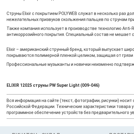
Струны Elixir с покрытием POLYWEB служат в несколько раз д
нежелательных призвуков скольжения пальцев по струнам при
Также компания использует в производстве технологию Anti-R
антикоррозийного покрытия. Специальный состав не мешает стр
Elixir – американский струнный бренд, который выпускает шир
покрываются полимерной пленкой целиком, защищая от грязи 
Профессиональные музыканты и новички неизменно подтверждаю
ELIXIR 12025 струны PW Super Light (009-046)
Вся информация на сайте (текст, фотографии, рисунки) носи
Российской Федерации. Технические характеристики товара у
программное обеспечение устройств без предварительного ув