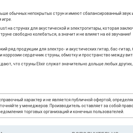
ольше обычных непокрытых струн и имеют сбалансированный звук и
 игре.
ust на струнах для акустической и электрогитары, которая заклю
уне свободно колебаться, а значит и не влияет на её звучание!
окий ряд продукции для электро- и акустических гитар, бас-гитар
и коррозии сердечник струны, обмотку и пространство между вит
т, что струны Elixir служат значительно дольше любых других, 
т справочный характер и не является публичной офертой, опреде
точняйте у менеджеров. Производитель оставляет за собой право
едомления торговых организаций и конечных пользователей.