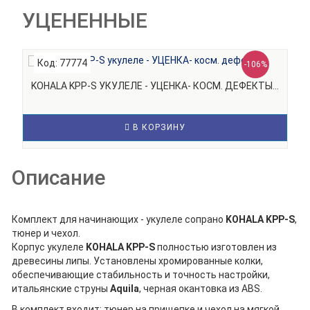
УЦЕНЕННЫЕ
Код: 77774
К
-106%
KOHALA KPP-S УКУЛЕЛЕ - УЦЕНКА- КОСМ. ДЕФЕКТЫ...
K
В КОРЗИНУ
Описание
Комплект для начинающих - укулеле сопрано
KOHALA
KPP-S
,
тюнер и чехол.
Корпус укулеле
KOHALA
KPP-S
полностью изготовлен из
древесины липы. Установлены хромированные колки,
обеспечивающие стабильность и точность настройки,
итальянские струны
Aquila
, черная окантовка из ABS.
В комплект входит: тюнер на прищепке и чехол на мягкой